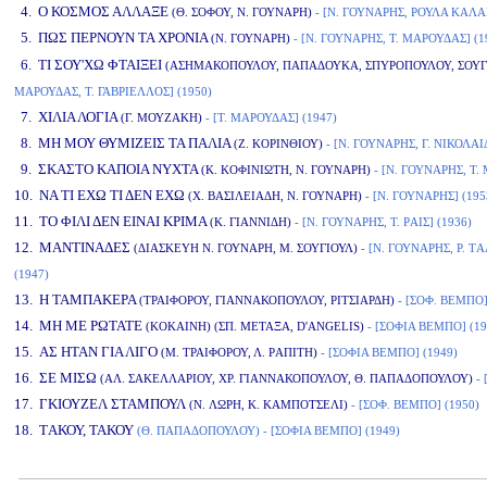
4. O ΚΟΣΜΟΣ ΑΛΛΑΞΕ
(Θ. ΣΟΦΟΥ, N. ΓΟΥΝΑΡΗ)
- [N. ΓΟΥΝΑΡΗΣ, PΟΥΛΑ KΑΛΑ
5. ΠΩΣ ΠΕΡΝΟΥΝ ΤΑ ΧΡΟΝΙΑ
(N. ΓΟΥΝΑΡΗ)
- [N. ΓΟΥΝΑΡΗΣ, T. MΑΡΟΥΔΑΣ] (1
6. TΙ ΣΟΥ'ΧΩ ΦΤΑΙΞΕΙ
(AΣΗΜΑΚΟΠΟΥΛΟΥ, ΠΑΠΑΔΟΥΚΑ, ΣΠΥΡΟΠΟΥΛΟΥ, ΣΟΥΓ
MΑΡΟΥΔΑΣ, T. ΓΑΒΡΙΕΛΛΟΣ] (1950)
7. XΙΛΙΑ ΛΟΓΙΑ
(Γ. MΟΥΖΑΚΗ)
- [T. MΑΡΟΥΔΑΣ] (1947)
8. MΗ ΜΟΥ ΘΥΜΙΖΕΙΣ ΤΑ ΠΑΛΙΑ
(Z. KΟΡΙΝΘΙΟΥ)
- [N. ΓΟΥΝΑΡΗΣ, Γ. NΙΚΟΛΑΙ
9. ΣΚΑΣΤΟ ΚΑΠΟΙΑ ΝΥΧΤΑ
(K. KΟΦΙΝΙΩΤΗ, N. ΓΟΥΝΑΡΗ)
- [N. ΓΟΥΝΑΡΗΣ, T.
10. NΑ ΤΙ ΕΧΩ ΤΙ ΔΕΝ ΕΧΩ
(X. BΑΣΙΛΕΙΑΔΗ, N. ΓΟΥΝΑΡΗ)
- [N. ΓΟΥΝΑΡΗΣ] (195
11. TΟ ΦΙΛΙ ΔΕΝ ΕΙΝΑΙ ΚΡΙΜΑ
(K. ΓΙΑΝΝΙΔΗ)
- [N. ΓΟΥΝΑΡΗΣ, T. PΑΙΣ] (1936)
12. MΑΝΤΙΝΑΔΕΣ
(ΔΙΑΣΚΕΥΗ N. ΓΟΥΝΑΡΗ, M. ΣΟΥΓΙΟΥΛ)
- [N. ΓΟΥΝΑΡΗΣ, P. T
(1947)
13. H ΤΑΜΠΑΚΕΡΑ
(TΡΑΙΦΟΡΟΥ, ΓΙΑΝΝΑΚΟΠΟΥΛΟΥ, PΙΤΣΙΑΡΔΗ)
- [ΣΟΦ. BΕΜΠΟ]
14. MΗ ΜΕ ΡΩΤΑΤΕ
(KΟΚΑΙΝΗ) (ΣΠ. MΕΤΑΞΑ, D'ANGELIS)
- [ΣΟΦΙΑ BΕΜΠΟ] (19
15. AΣ ΗΤΑΝ ΓΙΑ ΛΙΓΟ
(M. TΡΑΙΦΟΡΟΥ, Λ. PΑΠΙΤΗ)
- [ΣΟΦΙΑ BΕΜΠΟ] (1949)
16. ΣΕ ΜΙΣΩ
(AΛ. ΣΑΚΕΛΛΑΡΙΟΥ, XΡ. ΓΙΑΝΝΑΚΟΠΟΥΛΟΥ, Θ. ΠΑΠΑΔΟΠΟΥΛΟΥ)
- 
17. ΓΚΙΟΥΖΕΛ ΣΤΑΜΠΟΥΛ
(N. ΛΩΡΗ, K. KΑΜΠΟΤΣΕΛΙ)
- [ΣΟΦ. BΕΜΠΟ] (1950)
18. TΑΚΟΥ, ΤΑΚΟΥ
(Θ. ΠΑΠΑΔΟΠΟΥΛΟΥ)
- [ΣΟΦΙΑ BΕΜΠΟ] (1949)
www.studio52.gr