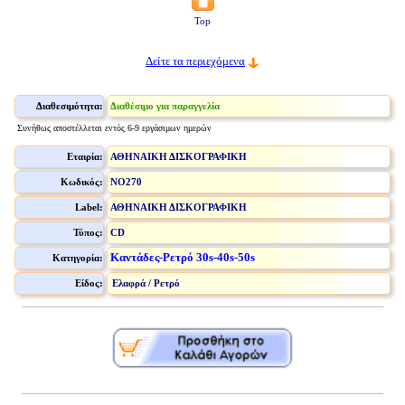
Top
Δείτε τα περιεχόμενα
Διαθεσιμότητα:
Διαθέσιμο για παραγγελία
Συνήθως αποστέλλεται εντός 6-9 εργάσιμων ημερών
Εταιρία:
ΑΘΗΝΑΙΚΗ ΔΙΣΚΟΓΡΑΦΙΚΗ
Κωδικός:
NO270
Label:
ΑΘΗΝΑΙΚΗ ΔΙΣΚΟΓΡΑΦΙΚΗ
Τύπος:
CD
Καντάδες-Ρετρό 30s-40s-50s
Κατηγορία:
Είδος:
Ελαφρά / Ρετρό