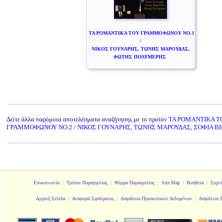
ΤΑ ΡΟΜΑΝΤΙΚΑ ΤΟΥ ΓΡΑΜΜΟΦΩΝΟΥ ΝΟ.1
/
ΝΙΚΟΣ ΓΟΥΝΑΡΗΣ, ΤΩΝΗΣ ΜΑΡΟΥΔΑΣ,
ΦΩΤΗΣ ΠΟΛΥΜΕΡΗΣ
Δείτε άλλα παρόμοια αποτελέσματα αναζήτησης με το προϊόν
ΤΑ ΡΟΜΑΝΤΙΚΑ Τ
ΓΡΑΜΜΟΦΩΝΟΥ ΝΟ.2 / ΝΙΚΟΣ ΓΟΥΝΑΡΗΣ, ΤΩΝΗΣ ΜΑΡΟΥΔΑΣ, ΣΟΦΙΑ 
Επικοινωνία
|
Τρόποι Παραγγελίας
|
Φόρμα Παραγγελίας
|
Site Map
|
Βοήθεια
|
Συχν
Αρχική Σελίδα
|
Αναφορά Σφάλματος
|
Ασφάλεια Προσωπικών Δεδομένων
|
Ασφάλεια 