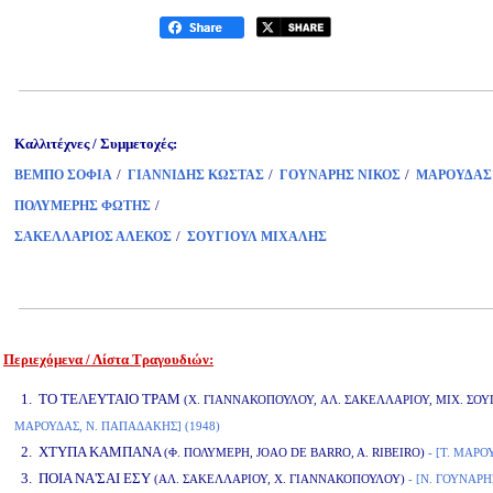
Καλλιτέχνες / Συμμετοχές:
/
/
/
ΒΕΜΠΟ ΣΟΦΙΑ
ΓΙΑΝΝΙΔΗΣ ΚΩΣΤΑΣ
ΓΟΥΝΑΡΗΣ ΝΙΚΟΣ
ΜΑΡΟΥΔΑΣ
/
ΠΟΛΥΜΕΡΗΣ ΦΩΤΗΣ
/
ΣΑΚΕΛΛΑΡΙΟΣ ΑΛΕΚΟΣ
ΣΟΥΓΙΟΥΛ ΜΙΧΑΛΗΣ
Περιεχόμενα / Λίστα Τραγουδιών:
www.studio52.gr
1. TΟ ΤΕΛΕΥΤΑΙΟ ΤΡΑΜ
(X. ΓΙΑΝΝΑΚΟΠΟΥΛΟΥ, AΛ. ΣΑΚΕΛΛΑΡΙΟΥ, MΙΧ. ΣΟΥ
MΑΡΟΥΔΑΣ, N. ΠΑΠΑΔΑΚΗΣ] (1948)
2. XΤΥΠΑ ΚΑΜΠΑΝΑ
(Φ. ΠΟΛΥΜΕΡΗ, JOAO DE BARRO, A. RIBEIRO)
- [T. MΑΡΟΥ
3. ΠΟΙΑ ΝΑ'ΣΑΙ ΕΣΥ
(AΛ. ΣΑΚΕΛΛΑΡΙΟΥ, X. ΓΙΑΝΝΑΚΟΠΟΥΛΟΥ)
- [N. ΓΟΥΝΑΡΗΣ