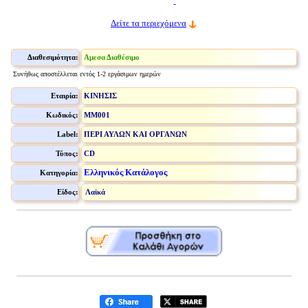
Δείτε τα περιεχόμενα
Διαθεσιμότητα:
Αμεσα Διαθέσιμο
Συνήθως αποστέλλεται εντός 1-2 εργάσιμων ημερών
Εταιρία:
ΚΙΝΗΣΙΣ
Κωδικός:
MM001
Label:
ΠΕΡΙ ΑΥΛΩΝ ΚΑΙ ΟΡΓΑΝΩΝ
Τύπος:
CD
Ελληνικός Κατάλογος
Κατηγορία:
Είδος:
Λαϊκά