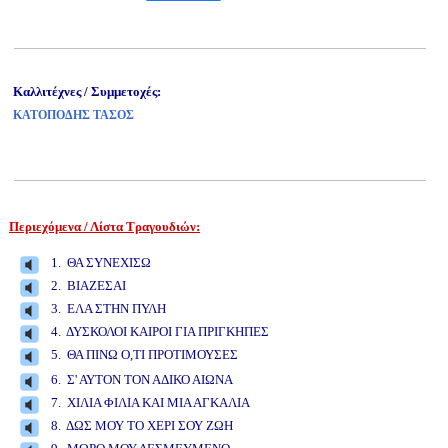
Καλλιτέχνες / Συμμετοχές:
ΚΑΤΟΠΟΔΗΣ ΤΑΣΟΣ
Περιεχόμενα / Λίστα Τραγουδιών:
www.studio52.gr
1. ΘΑ ΣΥΝΕΧΙΣΩ
2. ΒΙΑΖΕΣΑΙ
3. ΕΛΑ ΣΤΗΝ ΠΥΛΗ
4. ΔΥΣΚΟΛΟΙ ΚΑΙΡΟΙ ΓΙΑ ΠΡΙΓΚΗΠΕΣ
5. ΘΑ ΠΙΝΩ Ο,ΤΙ ΠΡΟΤΙΜΟΥΣΕΣ
www.studio52.gr
6. Σ' ΑΥΤΟΝ ΤΟΝ ΑΔΙΚΟ ΑΙΩΝΑ
7. ΧΙΛΙΑ ΦΙΛΙΑ ΚΑΙ ΜΙΑ ΑΓΚΑΛΙΑ
8. ΔΩΣ ΜΟΥ ΤΟ ΧΕΡΙ ΣΟΥ ΖΩΗ