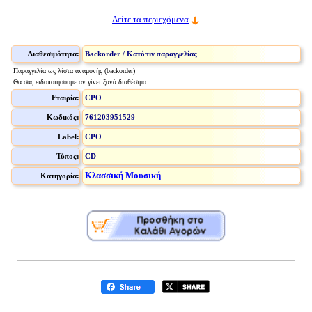
Δείτε τα περιεχόμενα
Διαθεσιμότητα:
Backorder / Κατόπιν παραγγελίας
Παραγγελία ως λίστα αναμονής (backorder)
Θα σας ειδοποιήσουμε αν γίνει ξανά διαθέσιμο.
Εταιρία:
CPO
Κωδικός:
761203951529
Label:
CPO
Τύπος:
CD
Κλασσική Μουσική
Κατηγορία: