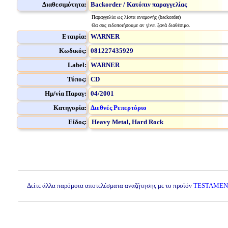
Διαθεσιμότητα:
Backorder / Κατόπιν παραγγελίας
Παραγγελία ως λίστα αναμονής (backorder)
Θα σας ειδοποιήσουμε αν γίνει ξανά διαθέσιμο.
Εταιρία:
WARNER
Κωδικός:
081227435929
Label:
WARNER
Τύπος:
CD
Ημ/νία Παραγ:
04/2001
Κατηγορία:
Διεθνές Ρεπερτόριο
Είδος:
Heavy Metal, Hard Rock
Δείτε άλλα παρόμοια αποτελέσματα αναζήτησης με το προϊόν
TESTAMENT