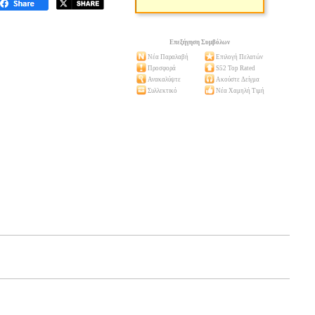
Επεξήγηση Συμβόλων
Νέα Παραλαβή
Επιλογή Πελατών
Προσφορά
S52 Top Rated
Ανακαλύψτε
Ακούστε Δείγμα
Συλλεκτικό
Νέα Χαμηλή Τιμή