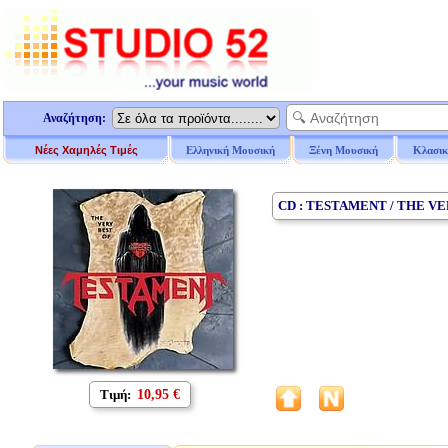
Αναζήτηση:
Νέες Χαμηλές Τιμές
Ελληνική Μουσική
Ξένη Μουσική
Κλασικ
CD : TESTAMENT / THE V
Τιμή:
10,95 €