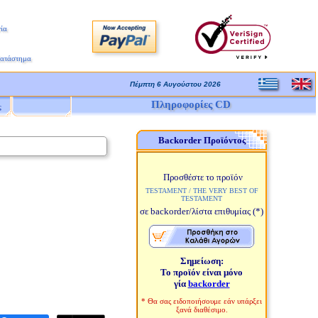
ία
Κατάστημα
Πέμπτη 6 Αυγούστου 2026
Πληροφορίες CD
ς
Backorder Προϊόντος
Προσθέστε το προϊόν
TESTAMENT / THE VERY BEST OF
TESTAMENT
σε backorder/λίστα επιθυμίας
(*)
Σημείωση:
Το προϊόν είναι μόνο
γία
backorder
* Θα σας ειδοποιήσουμε εάν υπάρξει
ξανά διαθέσιμο.