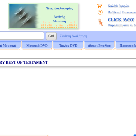
Καλάθι Αγορών
Νέες Κυκλοφορίες
|
Βοήθεια
Επικοινων
Διεθνής
CLICK AWAY
Μουσική
Παραλαβή από το 
Σύνθετη Αναζήτηση
ή Μουσική
Μουσικά DVD
Ταινίες DVD
Δίσκοι Βινυλίου
Προσφορέ
ERY BEST OF TESTAMENT