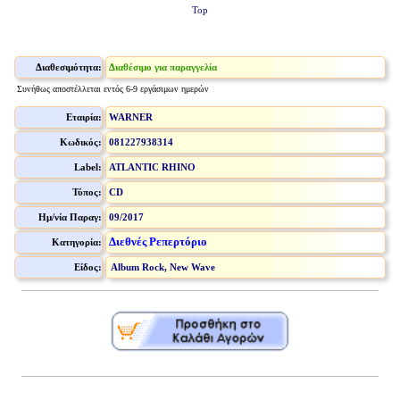
Top
Διαθεσιμότητα:
Διαθέσιμο για παραγγελία
Συνήθως αποστέλλεται εντός 6-9 εργάσιμων ημερών
Εταιρία:
WARNER
Κωδικός:
081227938314
Label:
ATLANTIC RHINO
Τύπος:
CD
Ημ/νία Παραγ:
09/2017
Διεθνές Ρεπερτόριο
Κατηγορία:
Είδος:
Album Rock, New Wave