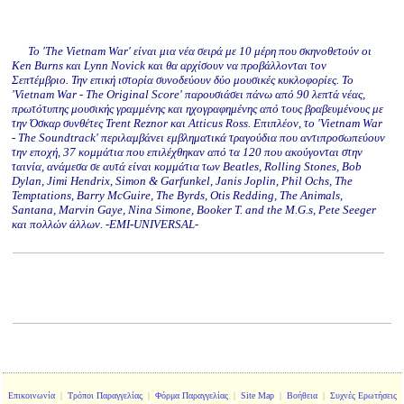
Το 'The Vietnam War' είναι μια νέα σειρά με 10 μέρη που σκηνοθετούν οι
Ken Burns και Lynn Novick και θα αρχίσουν να προβάλλονται τον
Σεπτέμβριο. Την επική ιστορία συνοδεύουν δύο μουσικές κυκλοφορίες. Το
'Vietnam War - The Original Score' παρουσιάσει πάνω από 90 λεπτά νέας,
πρωτότυπης μουσικής γραμμένης και ηχογραφημένης από τους βραβευμένους με
την Όσκαρ συνθέτες Trent Reznor και Atticus Ross. Επιπλέον, το 'Vietnam War
- The Soundtrack' περιλαμβάνει εμβληματικά τραγούδια που αντιπροσωπεύουν
την εποχή, 37 κομμάτια που επιλέχθηκαν από τα 120 που ακούγονται στην
ταινία, ανάμεσα σε αυτά είναι κομμάτια των Beatles, Rolling Stones, Bob
Dylan, Jimi Hendrix, Simon & Garfunkel, Janis Joplin, Phil Ochs, The
Temptations, Barry McGuire, The Byrds, Otis Redding, The Animals,
Santana, Marvin Gaye, Nina Simone, Booker T. and the M.G.s, Pete Seeger
και πολλών άλλων. -EMI-UNIVERSAL-
Επικοινωνία
|
Τρόποι Παραγγελίας
|
Φόρμα Παραγγελίας
|
Site Map
|
Βοήθεια
|
Συχνές Ερωτήσεις