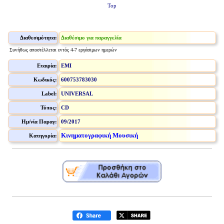
Top
Διαθεσιμότητα:
Διαθέσιμο για παραγγελία
Συνήθως αποστέλλεται εντός 4-7 εργάσιμων ημερών
Εταιρία:
EMI
Κωδικός:
600753783030
Label:
UNIVERSAL
Τύπος:
CD
Ημ/νία Παραγ:
09/2017
Κινηματογραφική Μουσική
Κατηγορία: