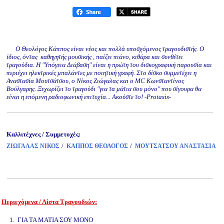
Ο Θεολόγος Κάππος είναι νέος και πολλά υποσχόμενος τραγουδιστής. Ο
ίδιος, όντας καθηγητής μουσικής , παίζει πιάνο, κιθάρα και συνθέτει
τραγούδια. Η "Υπόγεια Διάβαση" είναι η πρώτη του δισκογραφική παρουσία και
περιέχει ηλεκτρικές μπαλάντες με ποιητική γραφή. Στο δίσκο συμμετέχει η
Αναστασία Μουτσάτσου, ο Νίκος Ζιώγαλας και ο MC Κωνσταντίνος
Βούλγαρης. Ξεχωρίζει το τραγούδι "για τα μάτια σου μόνο" που σίγουρα θα
είναι η επόμενη ραδιοφωνική επιτυχία... Ακούστε το! -Protasis-
Καλλιτέχνες / Συμμετοχές:
/
/
ΖΙΩΓΑΛΑΣ ΝΙΚΟΣ
ΚΑΠΠΟΣ ΘΕΟΛΟΓΟΣ
ΜΟΥΤΣΑΤΣΟΥ ΑΝΑΣΤΑΣΙΑ
Περιεχόμενα / Λίστα Τραγουδιών:
www.studio52.gr
1. ΓΙΑ ΤΑ ΜΑΤΙΑ ΣΟΥ ΜΟΝΟ