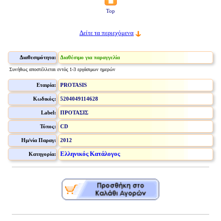
Top
Δείτε τα περιεχόμενα
Διαθεσιμότητα:
Διαθέσιμο για παραγγελία
Συνήθως αποστέλλεται εντός 1-3 εργάσιμων ημερών
Εταιρία:
PROTASIS
Κωδικός:
5204049114628
Label:
ΠΡΟΤΑΣΙΣ
Τύπος:
CD
Ημ/νία Παραγ:
2012
Ελληνικός Κατάλογος
Κατηγορία: