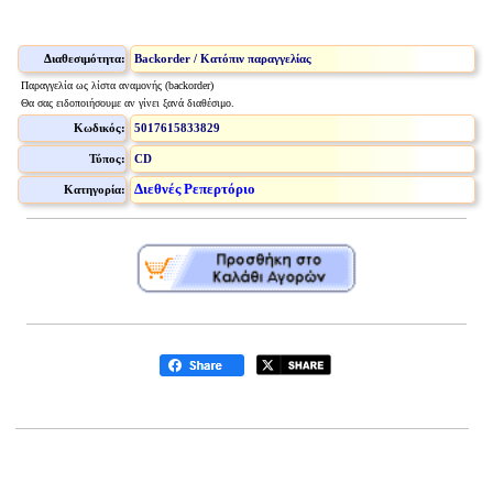
Διαθεσιμότητα:
Backorder / Κατόπιν παραγγελίας
Παραγγελία ως λίστα αναμονής (backorder)
Θα σας ειδοποιήσουμε αν γίνει ξανά διαθέσιμο.
Κωδικός:
5017615833829
Τύπος:
CD
Διεθνές Ρεπερτόριο
Κατηγορία: