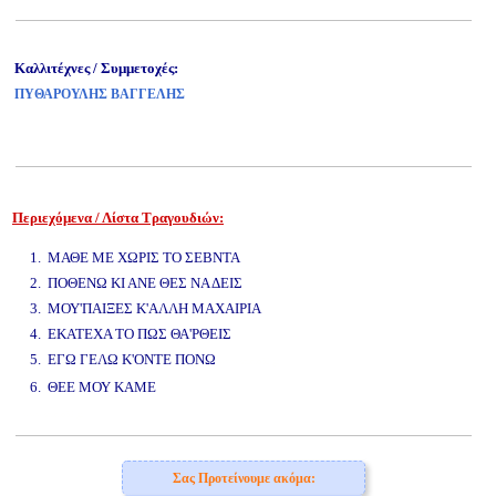
Καλλιτέχνες / Συμμετοχές:
ΠΥΘΑΡΟΥΛΗΣ ΒΑΓΓΕΛΗΣ
Περιεχόμενα / Λίστα Τραγουδιών:
www.studio52.gr
1. ΜΑΘΕ ΜΕ ΧΩΡΙΣ ΤΟ ΣΕΒΝΤΑ
2. ΠΟΘΕΝΩ ΚΙ ΑΝΕ ΘΕΣ ΝΑ ΔΕΙΣ
3. ΜΟΥ'ΠΑΙΞΕΣ Κ'ΑΛΛΗ ΜΑΧΑΙΡΙΑ
4. ΕΚΑΤΕΧΑ ΤΟ ΠΩΣ ΘΑ'ΡΘΕΙΣ
5. ΕΓΩ ΓΕΛΩ Κ'ΟΝΤΕ ΠΟΝΩ
www.studio52.gr
6. ΘΕΕ ΜΟΥ ΚΑΜΕ
www.studio52.gr
Σας Προτείνουμε ακόμα: