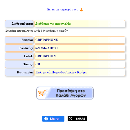
Δείτε τα περιεχόμενα
Διαθεσιμότητα:
Διαθέσιμο για παραγγελία
Συνήθως αποστέλλεται εντός 6-9 εργάσιμων ημερών
Εταιρία:
CRETAPHONE
Κωδικός:
5203662310301
Label:
CRETAPHON
Τύπος:
CD
Ελληνικά Παραδοσιακά - Κρήτη
Κατηγορία: