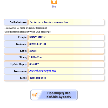
Top
Διαθεσιμότητα:
Backorder / Κατόπιν παραγγελίας
Παραγγελία ως λίστα αναμονής (backorder)
Θα σας ειδοποιήσουμε αν γίνει ξανά διαθέσιμο.
Εταιρία:
SONY MUSIC
Κωδικός:
889854384111
Label:
SONY
Τύπος:
LP Βινύλιο
Ημ/νία Παραγ:
08/2017
Διεθνές Ρεπερτόριο
Κατηγορία:
Είδος:
Rap, Hip Hop