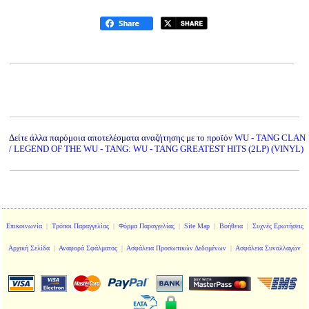
Δείτε άλλα παρόμοια αποτελέσματα αναζήτησης με το προϊόν
WU - TANG CLAN
/ LEGEND OF THE WU - TANG: WU - TANG GREATEST HITS (2LP) (VINYL)
Επικοινωνία
|
Τρόποι Παραγγελίας
|
Φόρμα Παραγγελίας
|
Site Map
|
Βοήθεια
|
Συχνές Ερωτήσεις
Αρχική Σελίδα
|
Αναφορά Σφάλματος
|
Ασφάλεια Προσωπικών Δεδομένων
|
Ασφάλεια Συναλλαγών