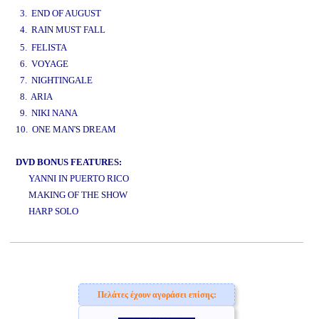
3. END OF AUGUST
4. RAIN MUST FALL
www.studio52.gr
5. FELISTA
6. VOYAGE
7. NIGHTINGALE
8. ARIA
9. NIKI NANA
10. ONE MAN'S DREAM
DVD BONUS FEATURES:
YANNI IN PUERTO RICO
MAKING OF THE SHOW
HARP SOLO
www.studio52.gr
Πελάτες έχουν αγοράσει επίσης: