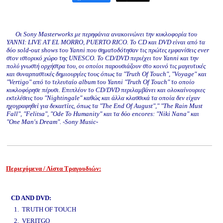
Οι Sony Masterworks με περηφάνια ανακοινώνει την κυκλοφορία του
YANNI: LIVE AT EL MORRO, PUERTO RICO. Το CD και DVD είναι από τα
δύο sold-out shows του Yanni που σηματοδότησαν τις πρώτες εμφανίσεις ever
στον ιστορικό χώρο της UNESCO. To CD/DVD περιέχει τον Yanni και την
πολύ γνωστή ορχήστρα του, οι οποίοι παρουσιάζουν στο κοινό τις μαγευτικές
και συναρπαστικές δημιουργίες τους όπως τα "Truth Of Touch", "Voyage" και
"Vertigo" από το τελευταίο album του Yanni "Truth Of Touch" το οποίο
κυκλοφόρησε πέρυσι. Επιπλέον το CD/DVD περιλαμβάνει και ολοκαίνουριες
εκτελέσεις του "Nightingale" καθώς και άλλα κλασσικά τα οποία δεν είχαν
ηχογραφηθεί για δεκαετίες, όπως τα "The End Of August"," "The Rain Must
Fall", "Felitsa", "Ode To Humanity" και τα δύο encores: "Niki Nana" και
"One Man's Dream". -Sony Music-
Περιεχόμενα / Λίστα Τραγουδιών:
www.studio52.gr
CD AND DVD:
1. TRUTH OF TOUCH
2. VERITGO