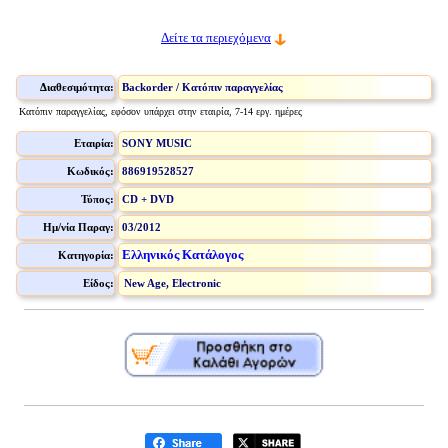
Δείτε τα περιεχόμενα
Διαθεσιμότητα:
Backorder / Κατόπιν παραγγελίας
Κατόπιν παραγγελίας, εφόσον υπάρχει στην εταιρία, 7-14 εργ. ημέρες
Εταιρία:
SONY MUSIC
Κωδικός:
886919528527
Τύπος:
CD + DVD
Ημ/νία Παραγ:
03/2012
Ελληνικός Κατάλογος
Κατηγορία:
Είδος:
New Age, Electronic