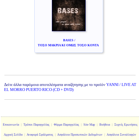
BASES /
ΤΟΣΟ ΜΑΚΡΙΑ ΚΙ ΟΜΩΣ ΤΟΣΟ ΚΟΝΤΑ
Δείτε άλλα παρόμοια αποτελέσματα αναζήτησης με το προϊόν
YANNI / LIVE AT
EL MORRO PUERTO RICO (CD + DVD)
Επικοινωνία
|
Τρόποι Παραγγελίας
|
Φόρμα Παραγγελίας
|
Site Map
|
Βοήθεια
|
Συχνές Ερωτήσεις
Αρχική Σελίδα
|
Αναφορά Σφάλματος
|
Ασφάλεια Προσωπικών Δεδομένων
|
Ασφάλεια Συναλλαγών