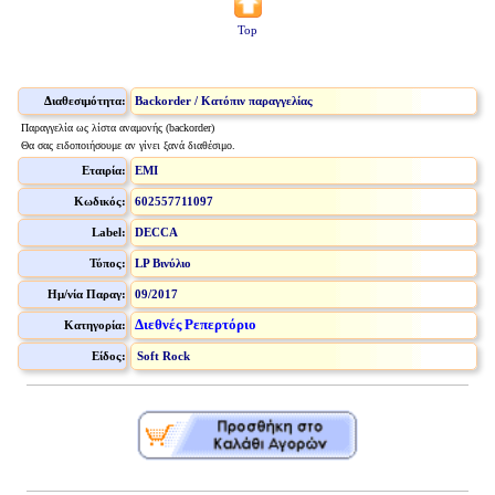
Top
Διαθεσιμότητα:
Backorder / Κατόπιν παραγγελίας
Παραγγελία ως λίστα αναμονής (backorder)
Θα σας ειδοποιήσουμε αν γίνει ξανά διαθέσιμο.
Εταιρία:
EMI
Κωδικός:
602557711097
Label:
DECCA
Τύπος:
LP Βινύλιο
Ημ/νία Παραγ:
09/2017
Διεθνές Ρεπερτόριο
Κατηγορία:
Είδος:
Soft Rock