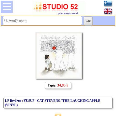
Τιμή:
34,95 €
LP Βινύλιο : YUSUF - CAT STEVENS / THE LAUGHING APPLE
(VINYL)