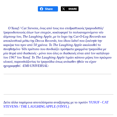
Ο Yusuf / Cat Stevens, ένας από τους πιο επιδραστικούς τραγουδιστές/
τραγουδοποιούς όλων των εποχών, κυκλοφορεί το πολυαναμενόμενο νέο
άλμπουμ του, The Laughing Apple, με το logo της Cat-O-Log Records και
αποκλειστικά μέσω της Decca Records, του ίδιου label που ξεκίνησε την
καριέρα του πριν από 50 χρόνια. Το The Laughing Apple ακολουθεί το
συνηθισμένο '60s πρότυπο που συνδυάζει πρόσφατα γραμμένα τραγούδια με
μία σειρά από διασκευές - μόνο που όλες οι διασκευές είναι από τον κατάλογο
του 1967 του Yusuf. Το The Laughing Apple τιμάει κάποιο μέρος του πρώιμου
υλικού, παρουσιάζοντας τα τραγούδια όπως ανέκαθεν ήθελε να είχαν
ηχογραφηθεί. -EMI-UNIVERSAL-
Δείτε άλλα παρόμοια αποτελέσματα αναζήτησης με το προϊόν
YUSUF - CAT
STEVENS / THE LAUGHING APPLE (VINYL)