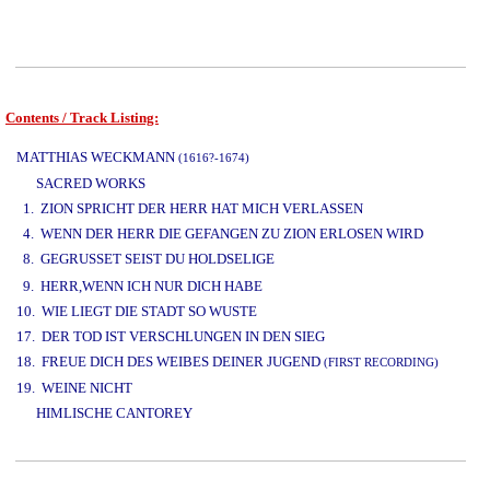
Contents / Track Listing:
www.studio52.gr
MATTHIAS WECKMANN
(1616?-1674)
SACRED WORKS
1. ZION SPRICHT DER HERR HAT MICH VERLASSEN
4. WENN DER HERR DIE GEFANGEN ZU ZION ERLOSEN WIRD
8. GEGRUSSET SEIST DU HOLDSELIGE
www.studio52.gr
9. HERR,WENN ICH NUR DICH HABE
10. WIE LIEGT DIE STADT SO WUSTE
17. DER TOD IST VERSCHLUNGEN IN DEN SIEG
18. FREUE DICH DES WEIBES DEINER JUGEND
(FIRST RECORDING)
19. WEINE NICHT
HIMLISCHE CANTOREY
www.studio52.gr