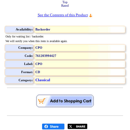
Top
Rated
See the Contents of this Product
Availability:
Backorder
Only for waiting list / backorder.
We will notify you when this item is available again.
Company:
CPO
Code:
761203994427
Label:
CPO
Format:
CD
Classical
Category: