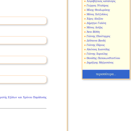
Αλφαβητικός κατάλογος
Γιώργος Νταλάρας
Μίκης Θεοδωράκης
Μάνος Χατζιδάκις
Χάρις Αλεξίου
Δήμητρα Γαλάνη
Μάνος Λοϊζος
Άννα Βίσση
Γιάννης Πλούταρχος
Δέσποινα Βανδή
Γιάννης Πάριος
Αλκίνοος Ιωαννίδης
Γιάννης Χαρούλης
Θανάσης Παπακωνσταντίνου
Δημήτρης Μητροπάνος
περισσότερα...
γιστής Εξόδων και Χρόνου Παράδοσης