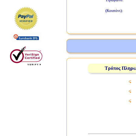
(Κουπόνι):
Τρόπος Πληρ