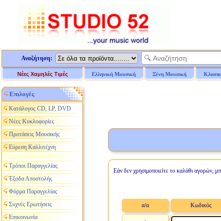
Αναζήτηση:
Νέες Χαμηλές Τιμές
Ελληνική Μουσική
Ξένη Μουσική
Κλασικ
Επιλογές
Κατάλογος CD, LP, DVD
Νέες Κυκλοφορίες
Προτάσεις Μουσικής
Εύρεση Καλλιτέχνη
Τρόποι Παραγγελίας
Εάν δεν χρησιμοποιείτε το καλάθι αγορών, μπ
Έξοδα Αποστολής
Φόρμα Παραγγελίας
Συχνές Ερωτήσεις
α/α
Κωδικός
Επικοινωνία