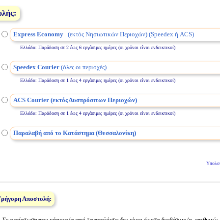
ολής:
Express Economy
(εκτός Νησιωτικών Περιοχών) (Speedex ή ACS)
Ελλάδα: Παράδοση σε 2 έως 6 εργάσιμες ημέρες (οι χρόνοι είναι ενδεικτικοί)
Speedex Courier
(όλες οι περιοχές)
Ελλάδα: Παράδοση σε 1 έως 4 εργάσιμες ημέρες (οι χρόνοι είναι ενδεικτικοί)
ACS Courier (εκτός Δυσπρόσιτων Περιοχών)
Ελλάδα: Παράδοση σε 1 έως 4 εργάσιμες ημέρες (οι χρόνοι είναι ενδεικτικοί)
Παραλαβή από το Κατάστημα (Θεσσαλονίκη)
Υπολο
Γρήγορη Αποστολή:
Σε περίπτωση που κάποιο/α από τα προϊόντα δεν είναι άμεσα διαθέσιμο/α, επιθυμώ
: