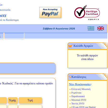
ών
ικοινωνία
AWAY
πό το Κατάστημα
Σάββατο 8 Αυγούστου 2026
ς
Καλάθι Αγορών
Το καλάθι αγορών
είναι άδειο
Κατάλογος
ο 'Κωδικός'. Για να αφαιρέσετε κάποιο προϊόν
Νέες Κυκλοφορίες
:
Ελληνική Μουσική
Ρεμπέτικα
Παραδοσιακά
Τεμάχ.
Τιμή
Μουσικά DVD
Ταινίες DVD
CD και DVD για Παιδιά