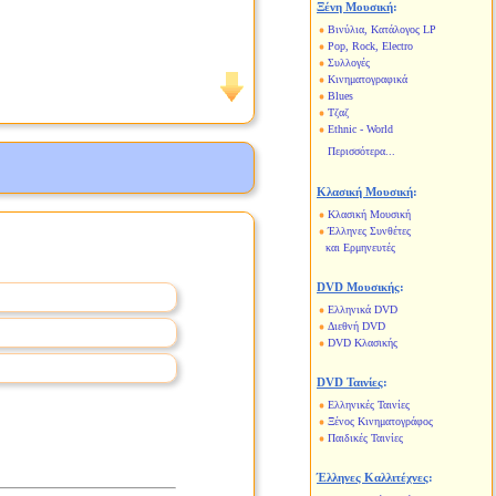
Ξένη Μουσική
:
Βινύλια, Κατάλογος LP
Pop, Rock, Electro
Συλλογές
Κινηματογραφικά
Blues
Τζαζ
Ethnic - World
Περισσότερα...
Κλασική Μουσική
:
Κλασική Μουσική
Έλληνες Συνθέτες
και Ερμηνευτές
DVD Μουσικής
:
Ελληνικά DVD
Διεθνή DVD
DVD Κλασικής
DVD Ταινίες
:
Ελληνικές Ταινίες
Ξένος Κινηματογράφος
Παιδικές Ταινίες
Έλληνες Καλλιτέχνες
: