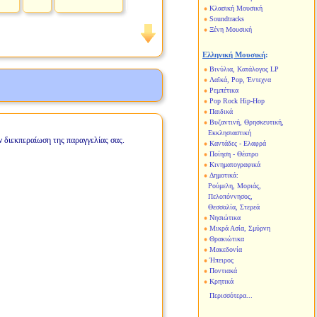
Κλασική Μουσική
Soundtracks
Ξένη Μουσική
Ελληνική Μουσική
:
Βινύλια, Κατάλογος LP
Λαϊκά, Pop, Έντεχνα
Ρεμπέτικα
Pop Rock Hip-Hop
Παιδικά
Βυζαντινή, Θρησκευτική,
Εκκλησιαστική
ν διεκπεραίωση της παραγγελίας σας.
Καντάδες - Ελαφρά
Ποίηση - Θέατρο
Κινηματογραφικά
Δημοτικά:
Ρούμελη, Μοριάς,
Πελοπόννησος,
Θεσσαλία, Στερεά
Νησιώτικα
Μικρά Ασία, Σμύρνη
Θρακιώτικα
Μακεδονία
Ήπειρος
Ποντιακά
Κρητικά
Περισσότερα...