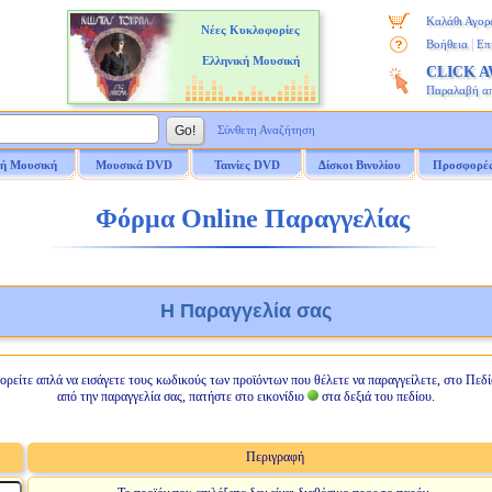
Καλάθι Αγορ
Νέες Κυκλοφορίες
|
Βοήθεια
Επ
Ελληνική Μουσική
CLICK 
Παραλαβή α
Σύνθετη Αναζήτηση
ή Μουσική
Μουσικά DVD
Ταινίες DVD
Δίσκοι Βινυλίου
Προσφορέ
Φόρμα Online Παραγγελίας
Η Παραγγελία σας
ορείτε απλά να εισάγετε τους κωδικούς των προϊόντων που θέλετε να παραγγείλετε, στο Πεδί
από την παραγγελία σας, πατήστε στο εικονίδιο
στα δεξιά του πεδίου.
Περιγραφή