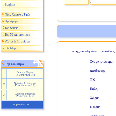
+
Βοήθεια
Νέες Χαμηλές Τιμές
Προσφορές
Top Sellers
Top 52
All Time Best
Ψάχνω & δε Βρίσκω
Site Map
Επίσης, συμπληρώστε το e-mail σας 
Ονοματεπώνυμο:
Top του Μήνα
Διεύθυνση:
Γιαννης Παριος
1
Τα Θαλασσινα Του
Τ.Κ.:
Νατασσα Μποφιλιου
2
Κατι Καιγεται (LP)
Πόλη:
Σταυρος Ξαρχακος
3
Ρεμπετικο - Live
Χώρα:
περισσότερα...
E-mail:
Τηλέφωνο: