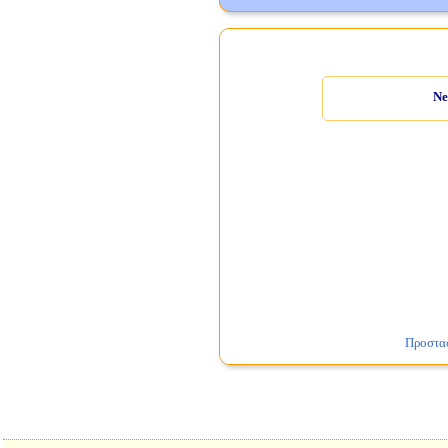
Ne
Προστα