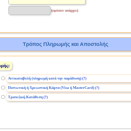
(εφόσον υπάρχει)
Τρόπος Πληρωμής και Αποστολής
ωμής:
Αντικαταβολή (πληρωμή κατά την παράδοση)
(
)
?
Πιστωτική ή Χρεωστική Κάρτα (Visa ή MasterCard)
(
)
?
Τραπεζική Κατάθεση
(
)
?