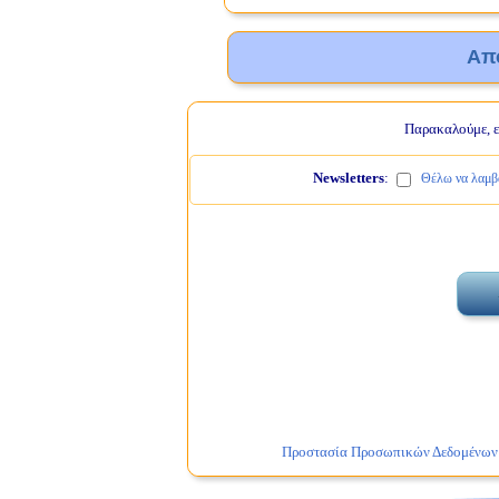
Απ
Παρακαλούμε, ελ
Newsletters
:
Θέλω να λαμβά
Προστασία Προσωπικών Δεδομένων