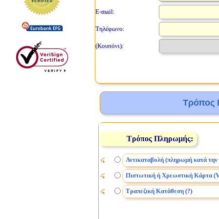
E-mail:
Τηλέφωνο:
(Κουπόνι):
Τρόπος 
Τρόπος Πληρωμής:
Αντικαταβολή (πληρωμή κατά την
Πιστωτική ή Χρεωστική Κάρτα (V
Τραπεζική Κατάθεση
(
)
?