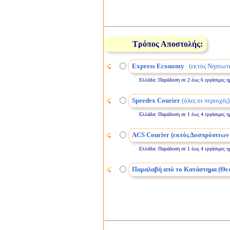
Τρόπος Αποστολής:
Express Economy
(εκτός Νησιωτι
Ελλάδα: Παράδοση σε 2 έως 6 εργάσιμες ημέρε
Speedex Courier
(όλες οι περιοχές)
Ελλάδα: Παράδοση σε 1 έως 4 εργάσιμες ημέρε
ACS Courier (εκτός Δυσπρόσιτων
Ελλάδα: Παράδοση σε 1 έως 4 εργάσιμες ημέρε
Παραλαβή από το Κατάστημα (Θε