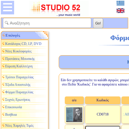
Επιλογές
Φόρμα 
Κατάλογος CD, LP, DVD
Νέες Κυκλοφορίες
Προτάσεις Μουσικής
Εύρεση Καλλιτέχνη
Τρόποι Παραγγελίας
Εάν δεν χρησιμοποιείτε το καλάθι αγορών, μπορε
στο Πεδίο 'Κωδικός'. Για να αφαιρέσετε κάποιο 
Έξοδα Αποστολής
Φόρμα Παραγγελίας
Συχνές Ερωτήσεις
α/α
Κωδικός
Επικοινωνία
CD0718
: Α
Βοήθεια
Νέες Χαμηλές Τιμές