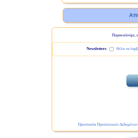
Απ
Παρακαλούμε, ελ
Newsletters
:
Θέλω να λαμβά
Προστασία Προσωπικών Δεδομένων