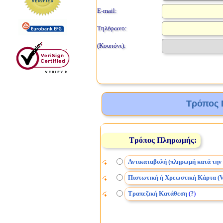
E-mail:
Τηλέφωνο:
(Κουπόνι):
Τρόπος 
Τρόπος Πληρωμής:
Αντικαταβολή (πληρωμή κατά την
Πιστωτική ή Χρεωστική Κάρτα (V
Τραπεζική Κατάθεση
(
)
?