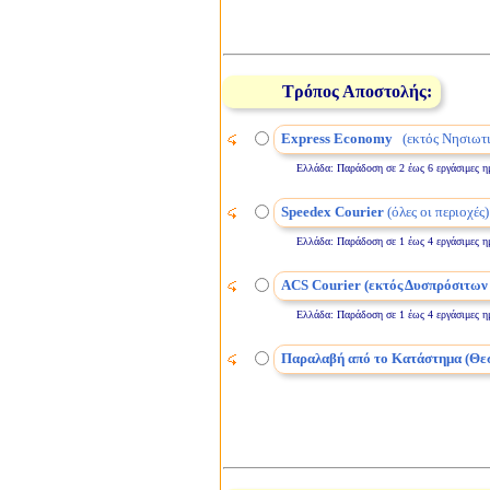
Τρόπος Αποστολής:
Express Economy
(εκτός Νησιωτι
Ελλάδα: Παράδοση σε 2 έως 6 εργάσιμες ημέρε
Speedex Courier
(όλες οι περιοχές)
Ελλάδα: Παράδοση σε 1 έως 4 εργάσιμες ημέρε
ACS Courier (εκτός Δυσπρόσιτων
Ελλάδα: Παράδοση σε 1 έως 4 εργάσιμες ημέρε
Παραλαβή από το Κατάστημα (Θε