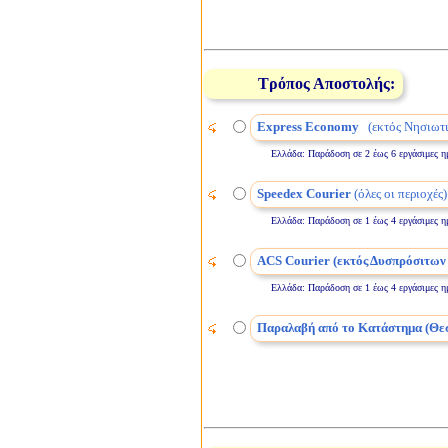
Τρόπος Αποστολής:
Express Economy
(εκτός Νησιωτι
Ελλάδα: Παράδοση σε 2 έως 6 εργάσιμες ημέρε
Speedex Courier
(όλες οι περιοχές)
Ελλάδα: Παράδοση σε 1 έως 4 εργάσιμες ημέρε
ACS Courier (εκτός Δυσπρόσιτων
Ελλάδα: Παράδοση σε 1 έως 4 εργάσιμες ημέρε
Παραλαβή από το Κατάστημα (Θε