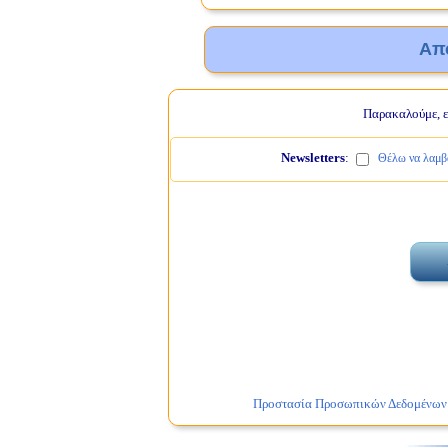
Απ
Παρακαλούμε, ελ
Newsletters
:
Θέλω να λαμβά
Προστασία Προσωπικών Δεδομένων