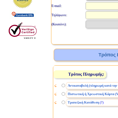
E-mail:
Τηλέφωνο:
(Κουπόνι):
Τρόπος 
Τρόπος Πληρωμής:
Αντικαταβολή (πληρωμή κατά την
Πιστωτική ή Χρεωστική Κάρτα (V
Τραπεζική Κατάθεση
(
)
?