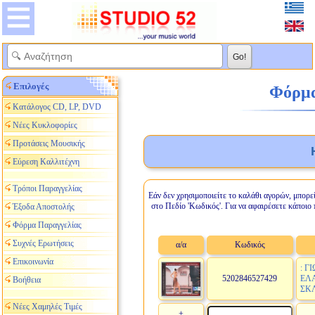
Επιλογές
Φόρμα 
Κατάλογος CD, LP, DVD
Νέες Κυκλοφορίες
Προτάσεις Μουσικής
Εύρεση Καλλιτέχνη
Τρόποι Παραγγελίας
Εάν δεν χρησιμοποιείτε το καλάθι αγορών, μπορε
στο Πεδίο 'Κωδικός'. Για να αφαιρέσετε κάποιο 
Έξοδα Αποστολής
Φόρμα Παραγγελίας
Συχνές Ερωτήσεις
α/α
Κωδικός
Επικοινωνία
: Γ
5202846527429
ΕΛΑ
Βοήθεια
ΣΚ
Νέες Χαμηλές Τιμές
+