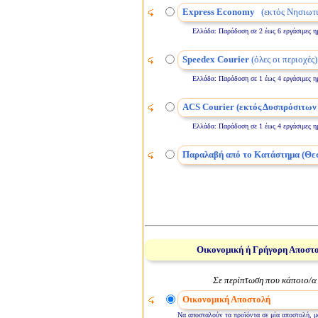
Express Economy
(εκτός Νησιωτι
Ελλάδα: Παράδοση σε 2 έως 6 εργάσιμες ημέρε
Speedex Courier
(όλες οι περιοχές)
Ελλάδα: Παράδοση σε 1 έως 4 εργάσιμες ημέρε
ACS Courier (εκτός Δυσπρόσιτων
Ελλάδα: Παράδοση σε 1 έως 4 εργάσιμες ημέρε
Παραλαβή από το Κατάστημα (Θε
Οικονομική ή Γρήγορη Αποστ
Σε περίπτωση που κάποιο/α 
Οικονομική Αποστολή
Να αποσταλούν τα προϊόντα σε μία αποστολή, μό