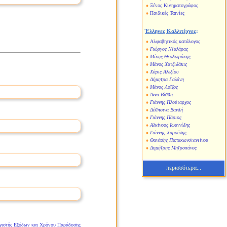
Ξένος Κινηματογράφος
Παιδικές Ταινίες
Έλληνες Καλλιτέχνες
:
Αλφαβητικός κατάλογος
Γιώργος Νταλάρας
Μίκης Θεοδωράκης
Μάνος Χατζιδάκις
Χάρις Αλεξίου
Δήμητρα Γαλάνη
Μάνος Λοϊζος
Άννα Βίσση
Γιάννης Πλούταρχος
Δέσποινα Βανδή
Γιάννης Πάριος
Αλκίνοος Ιωαννίδης
Γιάννης Χαρούλης
Θανάσης Παπακωνσταντίνου
Δημήτρης Μητροπάνος
περισσότερα...
γιστής Εξόδων και Χρόνου Παράδοσης