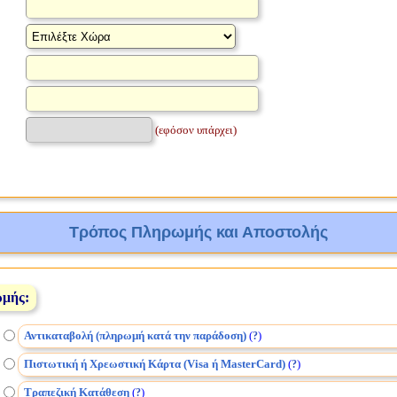
(εφόσον υπάρχει)
Τρόπος Πληρωμής και Αποστολής
ωμής:
Αντικαταβολή (πληρωμή κατά την παράδοση)
(
)
?
Πιστωτική ή Χρεωστική Κάρτα (Visa ή MasterCard)
(
)
?
Τραπεζική Κατάθεση
(
)
?