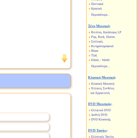
Ποντιακά
Κρητικά
Περισσότερα...
Ξένη Μουσική
:
Βινύλια, Κατάλογος LP
Pop, Rock, Electro
Συλλογές
Κινηματογραφικά
Blues
Τζαζ
Ethnic - World
Περισσότερα...
Κλασική Μουσική
:
Κλασική Μουσική
Έλληνες Συνθέτες
και Ερμηνευτές
DVD Μουσικής
:
Ελληνικά DVD
Διεθνή DVD
DVD Κλασικής
DVD Ταινίες
:
Ελληνικές Ταινίες