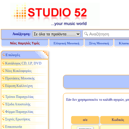
Αναζήτηση:
Νέες Χαμηλές Τιμές
Ελληνική Μουσική
Ξένη Μουσική
Κλασικ
Επιλογές
Κατάλογος CD, LP, DVD
Νέες Κυκλοφορίες
Προτάσεις Μουσικής
Εύρεση Καλλιτέχνη
Τρόποι Παραγγελίας
Εάν δεν χρησιμοποιείτε το καλάθι αγορών, μπ
Έξοδα Αποστολής
Φόρμα Παραγγελίας
Συχνές Ερωτήσεις
α/α
Κωδικός
Επικοινωνία