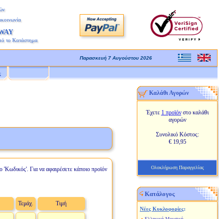
ών
ικοινωνία
AWAY
πό το Κατάστημα
Παρασκευή 7 Αυγούστου 2026
ς
Καλάθι Αγορών
Έχετε
1 προϊόν
στο καλάθι
αγορών
Συνολικό Κόστος:
€ 19,95
Ολοκλήρωση Παραγγελίας
ο 'Κωδικός'. Για να αφαιρέσετε κάποιο προϊόν
Κατάλογος
Τεμάχ.
Τιμή
Νέες Κυκλοφορίες
:
Ελληνική Μουσική