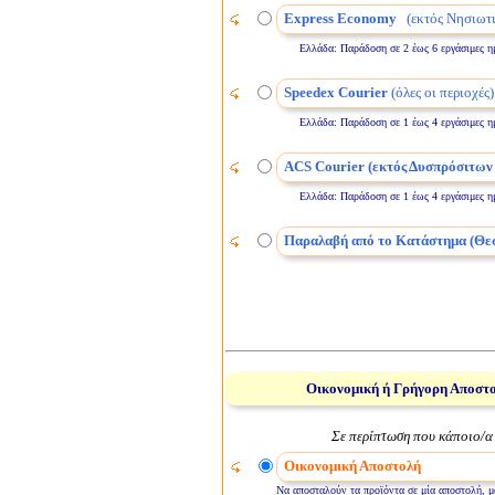
Express Economy
(εκτός Νησιωτι
Ελλάδα: Παράδοση σε 2 έως 6 εργάσιμες ημέρε
Speedex Courier
(όλες οι περιοχές)
Ελλάδα: Παράδοση σε 1 έως 4 εργάσιμες ημέρε
ACS Courier (εκτός Δυσπρόσιτων
Ελλάδα: Παράδοση σε 1 έως 4 εργάσιμες ημέρε
Παραλαβή από το Κατάστημα (Θε
Οικονομική ή Γρήγορη Αποστ
Σε περίπτωση που κάποιο/α 
Οικονομική Αποστολή
Να αποσταλούν τα προϊόντα σε μία αποστολή, μό