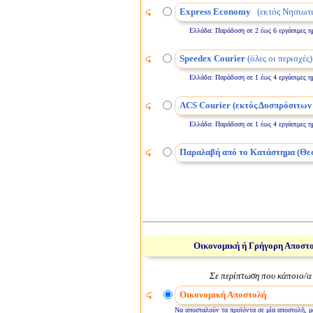
Express Economy
(εκτός Νησιωτι
Ελλάδα: Παράδοση σε 2 έως 6 εργάσιμες ημέρε
Speedex Courier
(όλες οι περιοχές)
Ελλάδα: Παράδοση σε 1 έως 4 εργάσιμες ημέρε
ACS Courier (εκτός Δυσπρόσιτων
Ελλάδα: Παράδοση σε 1 έως 4 εργάσιμες ημέρε
Παραλαβή από το Κατάστημα (Θε
Οικονομική ή Γρήγορη Αποστ
Σε περίπτωση που κάποιο/α 
Οικονομική Αποστολή
Να αποσταλούν τα προϊόντα σε μία αποστολή, μό