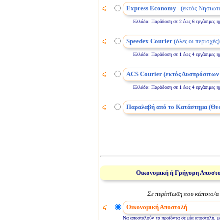
Express Economy
(εκτός Νησιωτι
Ελλάδα: Παράδοση σε 2 έως 6 εργάσιμες ημέρε
Speedex Courier
(όλες οι περιοχές)
Ελλάδα: Παράδοση σε 1 έως 4 εργάσιμες ημέρε
ACS Courier (εκτός Δυσπρόσιτων
Ελλάδα: Παράδοση σε 1 έως 4 εργάσιμες ημέρε
Παραλαβή από το Κατάστημα (Θε
Οικονομική ή Γρήγορη Αποστ
Σε περίπτωση που κάποιο/α 
Οικονομική Αποστολή
Να αποσταλούν τα προϊόντα σε μία αποστολή, μό