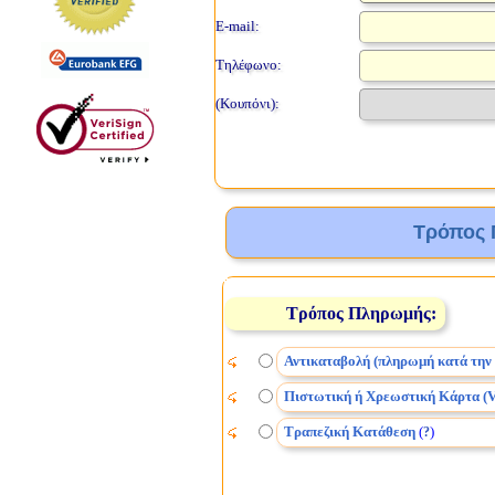
E-mail:
Τηλέφωνο:
(Κουπόνι):
Τρόπος 
Τρόπος Πληρωμής:
Αντικαταβολή (πληρωμή κατά την
Πιστωτική ή Χρεωστική Κάρτα (V
Τραπεζική Κατάθεση
(
)
?