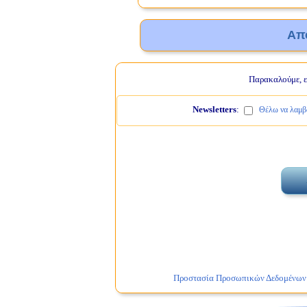
Απ
Παρακαλούμε, ελ
Newsletters
:
Θέλω να λαμβά
Προστασία Προσωπικών Δεδομένων