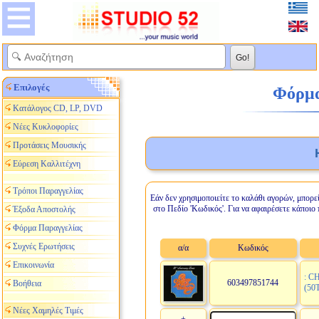
Επιλογές
Φόρμα 
Κατάλογος CD, LP, DVD
Νέες Κυκλοφορίες
Προτάσεις Μουσικής
Εύρεση Καλλιτέχνη
Τρόποι Παραγγελίας
Εάν δεν χρησιμοποιείτε το καλάθι αγορών, μπορε
στο Πεδίο 'Κωδικός'. Για να αφαιρέσετε κάποιο 
Έξοδα Αποστολής
Φόρμα Παραγγελίας
Συχνές Ερωτήσεις
α/α
Κωδικός
Επικοινωνία
: C
603497851744
Βοήθεια
(50
Νέες Χαμηλές Τιμές