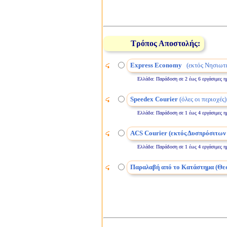
Τρόπος Αποστολής:
Express Economy
(εκτός Νησιωτι
Ελλάδα: Παράδοση σε 2 έως 6 εργάσιμες ημέρε
Speedex Courier
(όλες οι περιοχές)
Ελλάδα: Παράδοση σε 1 έως 4 εργάσιμες ημέρε
ACS Courier (εκτός Δυσπρόσιτων
Ελλάδα: Παράδοση σε 1 έως 4 εργάσιμες ημέρε
Παραλαβή από το Κατάστημα (Θε