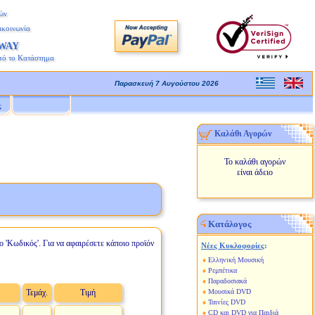
ών
ικοινωνία
AWAY
πό το Κατάστημα
Παρασκευή 7 Αυγούστου 2026
ς
Καλάθι Αγορών
Το καλάθι αγορών
είναι άδειο
Κατάλογος
ο 'Κωδικός'. Για να αφαιρέσετε κάποιο προϊόν
Νέες Κυκλοφορίες
:
Ελληνική Μουσική
Ρεμπέτικα
Παραδοσιακά
Τεμάχ.
Τιμή
Μουσικά DVD
Ταινίες DVD
CD και DVD για Παιδιά