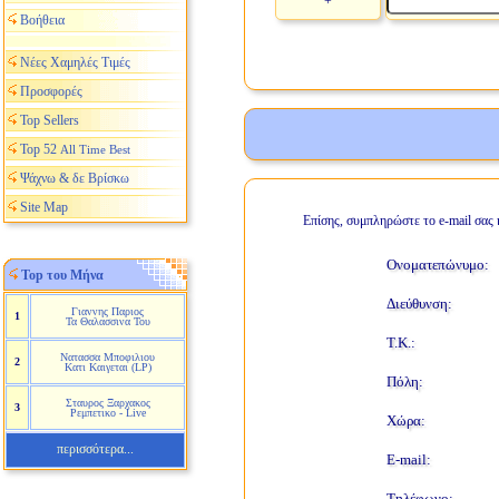
+
Βοήθεια
Νέες Χαμηλές Τιμές
Προσφορές
Top Sellers
Top 52
All Time Best
Ψάχνω & δε Βρίσκω
Site Map
Επίσης, συμπληρώστε το e-mail σας 
Ονοματεπώνυμο:
Top του Μήνα
Διεύθυνση:
Γιαννης Παριος
1
Τα Θαλασσινα Του
Τ.Κ.:
Νατασσα Μποφιλιου
2
Κατι Καιγεται (LP)
Πόλη:
Σταυρος Ξαρχακος
3
Ρεμπετικο - Live
Χώρα:
περισσότερα...
E-mail:
Τηλέφωνο: