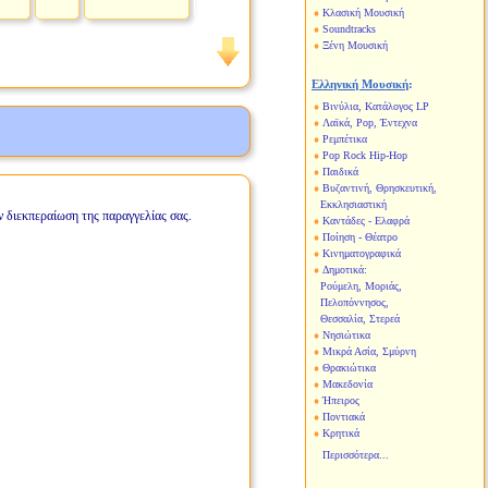
Κλασική Μουσική
Soundtracks
Ξένη Μουσική
Ελληνική Μουσική
:
Βινύλια, Κατάλογος LP
Λαϊκά, Pop, Έντεχνα
Ρεμπέτικα
Pop Rock Hip-Hop
Παιδικά
Βυζαντινή, Θρησκευτική,
Εκκλησιαστική
ν διεκπεραίωση της παραγγελίας σας.
Καντάδες - Ελαφρά
Ποίηση - Θέατρο
Κινηματογραφικά
Δημοτικά:
Ρούμελη, Μοριάς,
Πελοπόννησος,
Θεσσαλία, Στερεά
Νησιώτικα
Μικρά Ασία, Σμύρνη
Θρακιώτικα
Μακεδονία
Ήπειρος
Ποντιακά
Κρητικά
Περισσότερα...