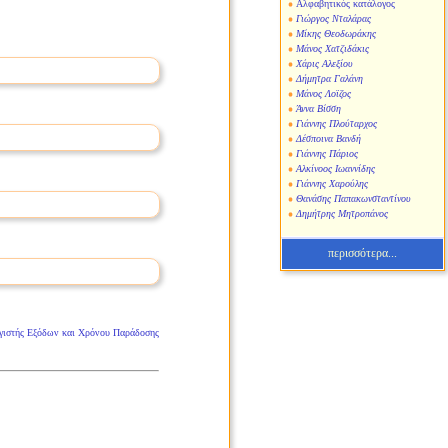
Αλφαβητικός κατάλογος
Γιώργος Νταλάρας
Μίκης Θεοδωράκης
Μάνος Χατζιδάκις
Χάρις Αλεξίου
Δήμητρα Γαλάνη
Μάνος Λοϊζος
Άννα Βίσση
Γιάννης Πλούταρχος
Δέσποινα Βανδή
Γιάννης Πάριος
Αλκίνοος Ιωαννίδης
Γιάννης Χαρούλης
Θανάσης Παπακωνσταντίνου
Δημήτρης Μητροπάνος
περισσότερα...
γιστής Εξόδων και Χρόνου Παράδοσης