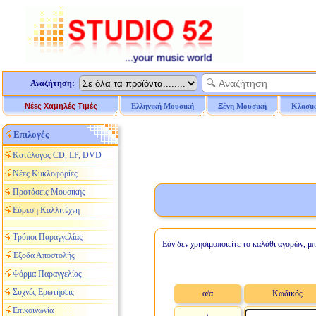
Αναζήτηση:
Νέες Χαμηλές Τιμές
Ελληνική Μουσική
Ξένη Μουσική
Κλασικ
Επιλογές
Κατάλογος CD, LP, DVD
Νέες Κυκλοφορίες
Προτάσεις Μουσικής
Εύρεση Καλλιτέχνη
Τρόποι Παραγγελίας
Εάν δεν χρησιμοποιείτε το καλάθι αγορών, μπ
Έξοδα Αποστολής
Φόρμα Παραγγελίας
Συχνές Ερωτήσεις
α/α
Κωδικός
Επικοινωνία