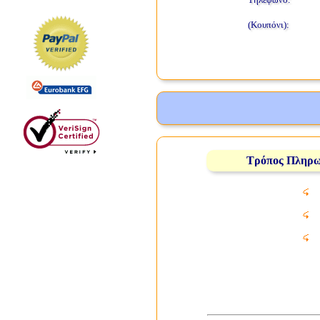
(Κουπόνι):
Τρόπος Πληρ