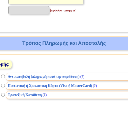
(εφόσον υπάρχει)
Τρόπος Πληρωμής και Αποστολής
ωμής:
Αντικαταβολή (πληρωμή κατά την παράδοση)
(
)
?
Πιστωτική ή Χρεωστική Κάρτα (Visa ή MasterCard)
(
)
?
Τραπεζική Κατάθεση
(
)
?