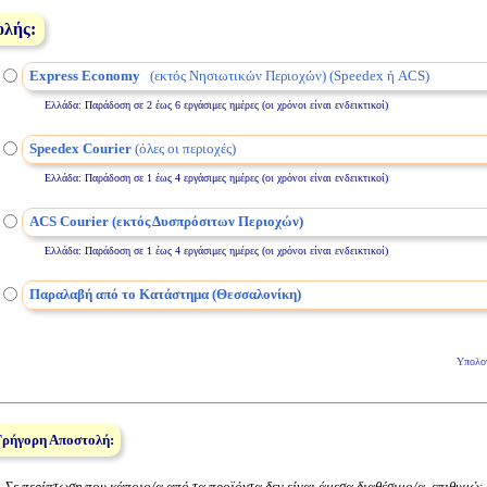
ολής:
Express Economy
(εκτός Νησιωτικών Περιοχών) (Speedex ή ACS)
Ελλάδα: Παράδοση σε 2 έως 6 εργάσιμες ημέρες (οι χρόνοι είναι ενδεικτικοί)
Speedex Courier
(όλες οι περιοχές)
Ελλάδα: Παράδοση σε 1 έως 4 εργάσιμες ημέρες (οι χρόνοι είναι ενδεικτικοί)
ACS Courier (εκτός Δυσπρόσιτων Περιοχών)
Ελλάδα: Παράδοση σε 1 έως 4 εργάσιμες ημέρες (οι χρόνοι είναι ενδεικτικοί)
Παραλαβή από το Κατάστημα (Θεσσαλονίκη)
Υπολο
Γρήγορη Αποστολή:
Σε περίπτωση που κάποιο/α από τα προϊόντα δεν είναι άμεσα διαθέσιμο/α, επιθυμώ
: