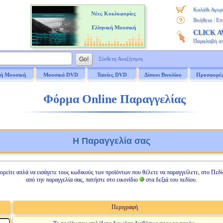
Καλάθι Αγορ
Νέες Κυκλοφορίες
|
Βοήθεια
Επ
Ελληνική Μουσική
CLICK 
Παραλαβή α
Σύνθετη Αναζήτηση
ή Μουσική
Μουσικά DVD
Ταινίες DVD
Δίσκοι Βινυλίου
Προσφορέ
Φόρμα Online Παραγγελίας
Η Παραγγελία σας
ορείτε απλά να εισάγετε τους κωδικούς των προϊόντων που θέλετε να παραγγείλετε, στο Πεδί
από την παραγγελία σας, πατήστε στο εικονίδιο
στα δεξιά του πεδίου.
Περιγραφή