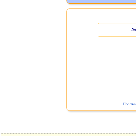
Ne
Προστα