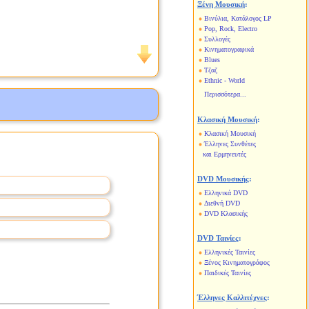
Ξένη Μουσική
:
Βινύλια, Κατάλογος LP
Pop, Rock, Electro
Συλλογές
Κινηματογραφικά
Blues
Τζαζ
Ethnic - World
Περισσότερα...
Κλασική Μουσική
:
Κλασική Μουσική
Έλληνες Συνθέτες
και Ερμηνευτές
DVD Μουσικής
:
Ελληνικά DVD
Διεθνή DVD
DVD Κλασικής
DVD Ταινίες
:
Ελληνικές Ταινίες
Ξένος Κινηματογράφος
Παιδικές Ταινίες
Έλληνες Καλλιτέχνες
: