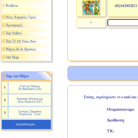
Βοήθεια
602445003815
Νέες Χαμηλές Τιμές
+
Προσφορές
Top Sellers
Top 52
All Time Best
Ψάχνω & δε Βρίσκω
Site Map
Top του Μήνα
Γιαννης Παριος
1
Τα Θαλασσινα Του
Επίσης, συμπληρώστε το e-mail σας 
Νατασσα Μποφιλιου
2
Κατι Καιγεται (LP)
Ονοματεπώνυμο:
Σταυρος Ξαρχακος
3
Ρεμπετικο - Live
Διεύθυνση:
περισσότερα...
Τ.Κ.: