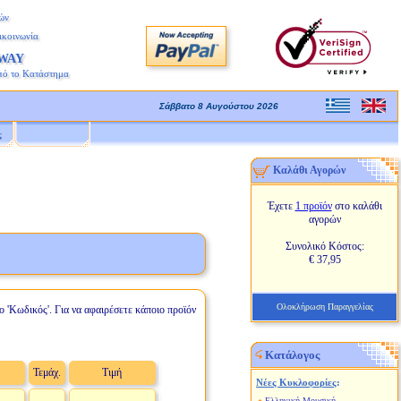
ών
ικοινωνία
AWAY
πό το Κατάστημα
Σάββατο 8 Αυγούστου 2026
ς
Καλάθι Αγορών
Έχετε
1 προϊόν
στο καλάθι
αγορών
Συνολικό Κόστος:
€ 37,95
Ολοκλήρωση Παραγγελίας
ο 'Κωδικός'. Για να αφαιρέσετε κάποιο προϊόν
Κατάλογος
Τεμάχ.
Τιμή
Νέες Κυκλοφορίες
:
Ελληνική Μουσική