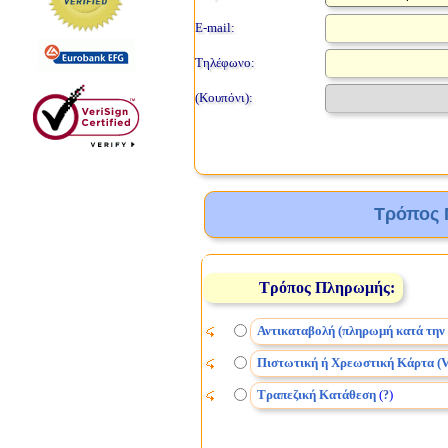
E-mail:
Τηλέφωνο:
(Κουπόνι):
Τρόπος 
Τρόπος Πληρωμής:
Αντικαταβολή (πληρωμή κατά την
Πιστωτική ή Χρεωστική Κάρτα (V
Τραπεζική Κατάθεση
(
)
?