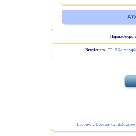
Απ
Παρακαλούμε, ελ
Newsletters
:
Θέλω να λαμβά
Προστασία Προσωπικών Δεδομένων