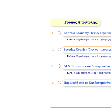
Τρόπος Αποστολής:
Express Economy
(εκτός Νησιωτι
Ελλάδα: Παράδοση σε 2 έως 6 εργάσιμες ημέρε
Speedex Courier
(όλες οι περιοχές)
Ελλάδα: Παράδοση σε 1 έως 4 εργάσιμες ημέρε
ACS Courier (εκτός Δυσπρόσιτων
Ελλάδα: Παράδοση σε 1 έως 4 εργάσιμες ημέρε
Παραλαβή από το Κατάστημα (Θε