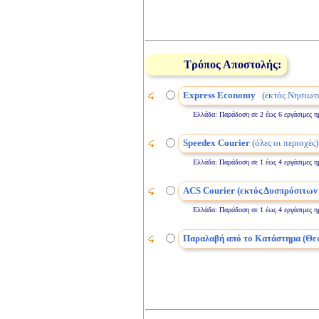
Τρόπος Αποστολής:
Express Economy
(εκτός Νησιωτι
Ελλάδα: Παράδοση σε 2 έως 6 εργάσιμες ημέρε
Speedex Courier
(όλες οι περιοχές)
Ελλάδα: Παράδοση σε 1 έως 4 εργάσιμες ημέρε
ACS Courier (εκτός Δυσπρόσιτων
Ελλάδα: Παράδοση σε 1 έως 4 εργάσιμες ημέρε
Παραλαβή από το Κατάστημα (Θε