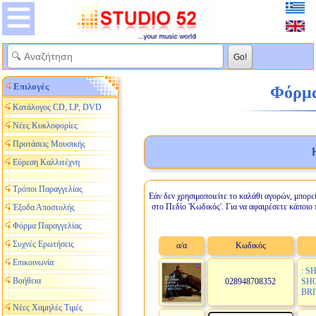
Επιλογές
Φόρμα 
Κατάλογος CD, LP, DVD
Νέες Κυκλοφορίες
Προτάσεις Μουσικής
Εύρεση Καλλιτέχνη
Τρόποι Παραγγελίας
Εάν δεν χρησιμοποιείτε το καλάθι αγορών, μπορε
στο Πεδίο 'Κωδικός'. Για να αφαιρέσετε κάποιο 
Έξοδα Αποστολής
Φόρμα Παραγγελίας
Συχνές Ερωτήσεις
α/α
Κωδικός
Επικοινωνία
: S
Βοήθεια
028948708352
SHO
BRI
Νέες Χαμηλές Τιμές