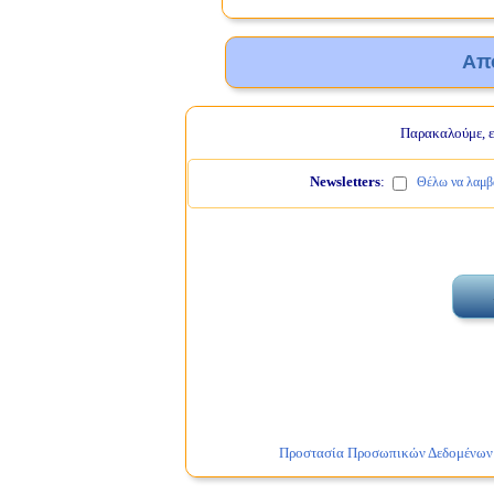
Απ
Παρακαλούμε, ελ
Newsletters
:
Θέλω να λαμβά
Προστασία Προσωπικών Δεδομένων