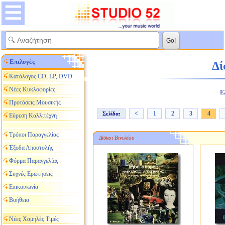
Επιλογές
Δίσ
Κατάλογος CD, LP, DVD
Νέες Κυκλοφορίες
Ε
Προτάσεις Μουσικής
<
1
2
3
4
Σελίδα:
Εύρεση Καλλιτέχνη
Τρόποι Παραγγελίας
Δίσκοι Βινυλίου
Έξοδα Αποστολής
Φόρμα Παραγγελίας
Συχνές Ερωτήσεις
Επικοινωνία
Βοήθεια
Νέες Χαμηλές Τιμές