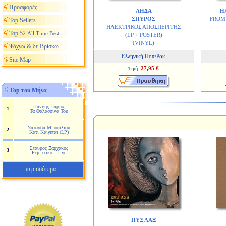
Προσφορές
ΛΗΔΑ
H
ΣΠΥΡΟΣ
FROM
Top Sellers
ΗΛΕΚΤΡΙΚΟΣ ΑΠΟΣΠΕΡΙΤΗΣ
Top 52
All Time Best
(LP + POSTER)
(VINYL)
Ψάχνω & δε Βρίσκω
Ελληνική Ποπ/Ροκ
Site Map
27,95 €
Τιμή:
Top του Μήνα
Γιαννης Παριος
1
Τα Θαλασσινα Του
Νατασσα Μποφιλιου
2
Κατι Καιγεται (LP)
Σταυρος Ξαρχακος
3
Ρεμπετικο - Live
περισσότερα...
ΠΥΞ ΛΑΞ