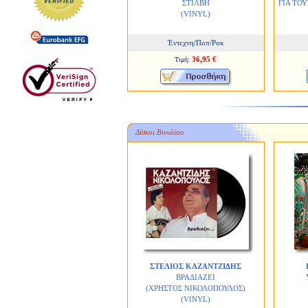
ΣΤΙΛΒΗ
ΓΙΑ ΤΟ
(VINYL)
Έντεχνη/Ποπ/Ροκ
36,95 €
Τιμή:
Δίσκοι Βινυλίου
ΣΤΕΛΙΟΣ ΚΑΖΑΝΤΖΙΔΗΣ
ΒΡΑΔΙΑΖΕΙ
(ΧΡΗΣΤΟΣ ΝΙΚΟΛΟΠΟΥΛΟΣ)
(VINYL)