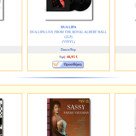
DUA LIPA
DUA LIPA LIVE FROM THE ROYAL ALBERT HALL
(2LP)
(VINYL)
Dance/Pop
46,95 €
Τιμή: