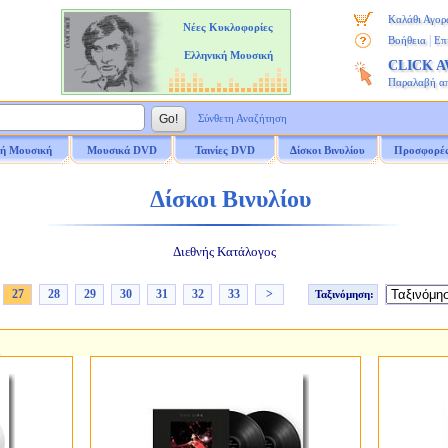
Καλάθι Αγορ
Νέες Κυκλοφορίες
|
Βοήθεια
Επ
Ελληνική Μουσική
CLICK 
Παραλαβή α
Σύνθετη Αναζήτηση
ή Μουσική
Μουσικά DVD
Ταινίες DVD
Δίσκοι Βινυλίου
Προσφορέ
Δίσκοι Βινυλίου
Διεθνής Κατάλογος
27
28
29
30
31
32
33
>
Ταξινόμηση: