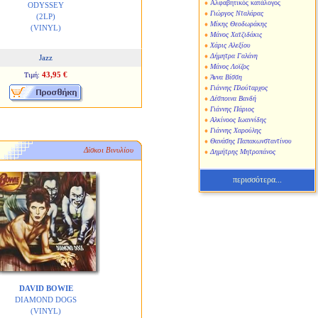
Αλφαβητικός κατάλογος
ODYSSEY
Γιώργος Νταλάρας
(2LP)
Μίκης Θεοδωράκης
(VINYL)
Μάνος Χατζιδάκις
Χάρις Αλεξίου
Δήμητρα Γαλάνη
Jazz
Μάνος Λοϊζος
43,95 €
Τιμή:
Άννα Βίσση
Γιάννης Πλούταρχος
Δέσποινα Βανδή
Γιάννης Πάριος
Αλκίνοος Ιωαννίδης
Γιάννης Χαρούλης
Θανάσης Παπακωνσταντίνου
Δίσκοι Βινυλίου
Δημήτρης Μητροπάνος
περισσότερα...
DAVID BOWIE
DIAMOND DOGS
(VINYL)