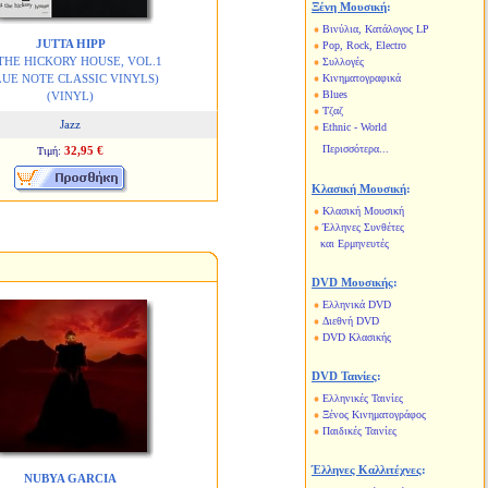
Ξένη Μουσική
:
Βινύλια, Κατάλογος LP
JUTTA HIPP
Pop, Rock, Electro
THE HICKORY HOUSE, VOL.1
Συλλογές
LUE NOTE CLASSIC VINYLS)
Κινηματογραφικά
Blues
(VINYL)
Τζαζ
Jazz
Ethnic - World
Περισσότερα...
32,95 €
Τιμή:
Κλασική Μουσική
:
Κλασική Μουσική
Έλληνες Συνθέτες
και Ερμηνευτές
DVD Μουσικής
:
Ελληνικά DVD
Διεθνή DVD
DVD Κλασικής
DVD Ταινίες
:
Ελληνικές Ταινίες
Ξένος Κινηματογράφος
Παιδικές Ταινίες
Έλληνες Καλλιτέχνες
:
NUBYA GARCIA