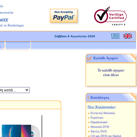
ών
ικοινωνία
AWAY
πό το Κατάστημα
Σάββατο 8 Αυγούστου 2026
ς
Καλάθι Αγορών
Το καλάθι αγορών
είναι άδειο
Κατάλογος
Νέες Κυκλοφορίες
:
Ελληνική Μουσική
Ρεμπέτικα
Παραδοσιακά
Μουσικά DVD
Ταινίες DVD
CD και DVD για Παιδιά