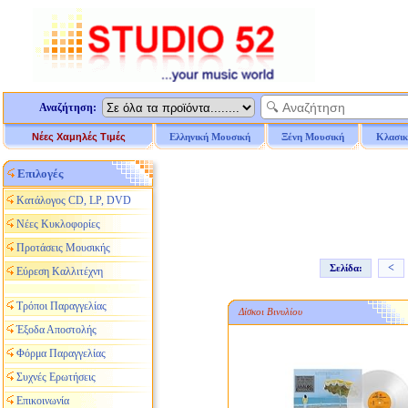
Αναζήτηση:
Νέες Χαμηλές Τιμές
Ελληνική Μουσική
Ξένη Μουσική
Κλασικ
Επιλογές
Κατάλογος CD, LP, DVD
Νέες Κυκλοφορίες
Προτάσεις Μουσικής
<
Σελίδα:
Εύρεση Καλλιτέχνη
Τρόποι Παραγγελίας
Δίσκοι Βινυλίου
Έξοδα Αποστολής
Φόρμα Παραγγελίας
Συχνές Ερωτήσεις
Επικοινωνία