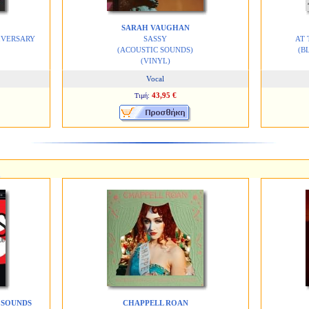
SARAH VAUGHAN
IVERSARY
SASSY
AT 
(ACOUSTIC SOUNDS)
(B
(VINYL)
Vocal
43,95 €
Τιμή:
 SOUNDS
CHAPPELL ROAN