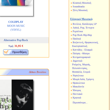
Κλασική Μουσική
Soundtracks
Ξένη Μουσική
Ελληνική Μουσική
:
COLDPLAY
Βινύλια, Κατάλογος LP
MOON MUSIC
Λαϊκά, Pop, Έντεχνα
(VINYL)
Ρεμπέτικα
Pop Rock Hip-Hop
Παιδικά
Alternative Pop/Rock
Βυζαντινή, Θρησκευτική,
31,95 €
Τιμή:
Εκκλησιαστική
Καντάδες - Ελαφρά
Ποίηση - Θέατρο
Κινηματογραφικά
Δημοτικά:
Ρούμελη, Μοριάς,
Πελοπόννησος,
Δίσκοι Βινυλίου
Θεσσαλία, Στερεά
Νησιώτικα
Μικρά Ασία, Σμύρνη
Θρακιώτικα
Μακεδονία
Ήπειρος
Ποντιακά
Κρητικά
Περισσότερα...