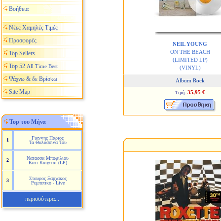
Βοήθεια
Νέες Χαμηλές Τιμές
Προσφορές
NEIL YOUNG
ON THE BEACH
Top Sellers
(LIMITED LP)
Top 52
All Time Best
(VINYL)
Ψάχνω & δε Βρίσκω
Album Rock
Site Map
35,95 €
Τιμή:
Top του Μήνα
Γιαννης Παριος
1
Τα Θαλασσινα Του
Νατασσα Μποφιλιου
2
Κατι Καιγεται (LP)
Σταυρος Ξαρχακος
3
Ρεμπετικο - Live
περισσότερα...