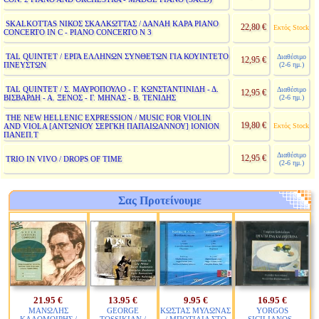
SKALKOTTAS ΝΙΚΟΣ ΣΚΑΛΚΩΤΤΑΣ / ΔΑΝΑΗ ΚΑΡΑ PIANO
22,80 €
Εκτός Stock
CONCERTO IN C - PIANO CONCERTO N 3
TAL QUINTET / ΕΡΓΑ ΕΛΛΗΝΩΝ ΣΥΝΘΕΤΩΝ ΓΙΑ ΚΟΥΙΝΤΕΤΟ
Διαθέσιμο
12,95 €
ΠΝΕΥΣΤΩΝ
(2-6 ημ.)
TAL QUINTET / Σ. ΜΑΥΡΟΠΟΥΛΟ - Γ. ΚΩΝΣΤΑΝΤΙΝΙΔΗ - Δ.
Διαθέσιμο
12,95 €
ΒΙΣΒΑΡΔΗ - Α. ΞΕΝΟΣ - Γ. ΜΗΝΑΣ - Β. ΤΕΝΙΔΗΣ
(2-6 ημ.)
THE NEW HELLENIC EXPRESSION / MUSIC FOR VIOLIN
19,80 €
AND VIOLA [ΑΝΤΩΝΙΟΥ ΣΕΡΓΚΗ ΠΑΠΑΙΩΑΝΝΟΥ] ΙΟΝΙΟΝ
Εκτός Stock
ΠΑΝΕΠ.Τ
Διαθέσιμο
12,95 €
TRIO IN VIVO / DROPS OF TIME
(2-6 ημ.)
Σας Προτείνουμε
21.95 €
13.95 €
9.95 €
16.95 €
ΜΑΝΩΛΗΣ
GEORGE
ΚΩΣΤΑΣ ΜΥΛΩΝΑΣ
YORGOS