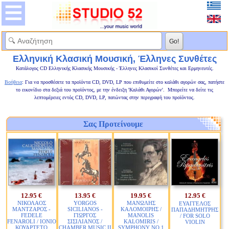
Ελληνική Κλασική Μουσική, Έλληνες Συνθέτες
Κατάλογος CD Ελληνικής Κλασικής Μουσικής - Έλληνες Κλασικοί Συνθέτες και Ερμηνευτές.
Βοήθεια
: Για να προσθέσετε τα προϊόντα CD, DVD, LP που επιθυμείτε στο καλάθι αγορών σας, πατήστε
το εικονίδιο στα δεξιά του προϊόντος, με την ένδειξη 'Καλάθι Αγορών'. Μπορείτε να δείτε τις
λεπτομέρειες εντός CD, DVD, LP, πατώντας στην περιγραφή του προϊόντος.
Σας Προτείνουμε
12.95 €
13.95 €
19.95 €
12.95 €
ΝΙΚΟΛΑΟΣ
YORGOS
ΜΑΝΩΛΗΣ
ΕΥΑΓΓΕΛΟΣ
ΜΑΝΤΖΑΡΟΣ -
SICILIANOS -
ΚΑΛΟΜΟΙΡΗΣ /
ΠΑΠΑΔΗΜΗΤΡΗΣ
FEDELE
ΓΙΩΡΓΟΣ
MANOLIS
/ FOR SOLO
FENAROLI / ΙΟΝΙΟ
ΣΙΣΙΛΙΑΝΟΣ /
KALOMIRIS /
VIOLIN
ΚΟΥΑΡΤΕΤΟ
CHAMBER MUSIC II
SYMPHONY NO.1