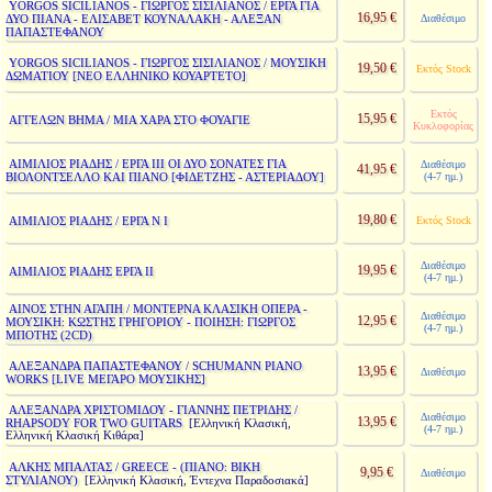
YORGOS SICILIANOS - ΓΙΩΡΓΟΣ ΣΙΣΙΛΙΑΝΟΣ / ΕΡΓΑ ΓΙΑ
16,95 €
ΔΥΟ ΠΙΑΝΑ - ΕΛΙΣΑΒΕΤ ΚΟΥΝΑΛΑΚΗ - ΑΛΕΞΑΝ
Διαθέσιμο
ΠΑΠΑΣΤΕΦΑΝΟΥ
YORGOS SICILIANOS - ΓΙΩΡΓΟΣ ΣΙΣΙΛΙΑΝΟΣ / ΜΟΥΣΙΚΗ
19,50 €
Εκτός Stock
ΔΩΜΑΤΙΟΥ [ΝΕΟ ΕΛΛΗΝΙΚΟ ΚΟΥΑΡΤΕΤΟ]
Εκτός
15,95 €
ΑΓΓΕΛΩΝ ΒΗΜΑ / ΜΙΑ ΧΑΡΑ ΣΤΟ ΦΟΥΑΓΙΕ
Κυκλοφορίας
ΑΙΜΙΛΙΟΣ ΡΙΑΔΗΣ / ΕΡΓΑ ΙΙΙ ΟΙ ΔΥΟ ΣΟΝΑΤΕΣ ΓΙΑ
Διαθέσιμο
41,95 €
ΒΙΟΛΟΝΤΣΕΛΛΟ ΚΑΙ ΠΙΑΝΟ [ΦΙΔΕΤΖΗΣ - ΑΣΤΕΡΙΑΔΟΥ]
(4-7 ημ.)
19,80 €
ΑΙΜΙΛΙΟΣ ΡΙΑΔΗΣ / ΕΡΓΑ Ν Ι
Εκτός Stock
Διαθέσιμο
19,95 €
ΑΙΜΙΛΙΟΣ ΡΙΑΔΗΣ ΕΡΓΑ ΙΙ
(4-7 ημ.)
ΑΙΝΟΣ ΣΤΗΝ ΑΓΑΠΗ / ΜΟΝΤΕΡΝΑ ΚΛΑΣΙΚΗ ΟΠΕΡΑ -
Διαθέσιμο
12,95 €
ΜΟΥΣΙΚΗ: ΚΩΣΤΗΣ ΓΡΗΓΟΡΙΟΥ - ΠΟΙΗΣΗ: ΓΙΩΡΓΟΣ
(4-7 ημ.)
ΜΠΟΤΗΣ (2CD)
ΑΛΕΞΑΝΔΡΑ ΠΑΠΑΣΤΕΦΑΝΟΥ / SCHUMANN PIANO
13,95 €
Διαθέσιμο
WORKS [LIVE ΜΕΓΑΡΟ ΜΟΥΣΙΚΗΣ]
ΑΛΕΞΑΝΔΡΑ ΧΡΙΣΤΟΜΙΔΟΥ - ΓΙΑΝΝΗΣ ΠΕΤΡΙΔΗΣ /
Διαθέσιμο
13,95 €
RHAPSODY FOR TWO GUITARS
[Ελληνική Κλασική,
(4-7 ημ.)
Ελληνική Κλασική Κιθάρα]
ΑΛΚΗΣ ΜΠΑΛΤΑΣ / GREECE - (ΠΙΑΝΟ: ΒΙΚΗ
9,95 €
Διαθέσιμο
ΣΤΥΛΙΑΝΟΥ)
[Ελληνική Κλασική, Έντεχνα Παραδοσιακά]