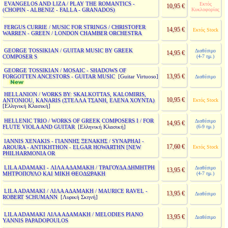
EVANGELOS AND LIZA / PLAY THE ROMANTICS -
Εκτός
10,95 €
(CHOPIN - ALBENIZ - FALLA - GRANADOS)
Κυκλοφορίας
FERGUS CURRIE / MUSIC FOR STRINGS / CHRISTOFER
14,95 €
Εκτός Stock
WARREN - GREEN / LONDON CHAMBER ORCHESTRA
GEORGE TOSSIKIAN / GUITAR MUSIC BY GREEK
Διαθέσιμο
14,95 €
COMPOSER S
(4-7 ημ.)
GEORGE TOSSIKIAN / MOSAIC - SHADOWS OF
13,95 €
FORGOTTEN ANCESTORS - GUITAR MUSIC
[Guitar Virtuoso]
Διαθέσιμο
HELLANION / WORKS BY: SKALKOTTAS, KALOMIRIS,
10,95 €
ANTONIOU, KANARIS (ΣΤΕΛΛΑ ΤΣΑΝΗ, ΕΛΕΝΑ ΧΟΥΝΤΑ)
Εκτός Stock
[Ελληνική Κλασική]
HELLENIC TRIO / WORKS OF GREEK COMPOSERS I / FOR
Διαθέσιμο
14,95 €
FLUTE VIOLA AND GUITAR
(6-9 ημ.)
[Ελληνική Κλασική]
IANNIS XENAKIS - ΓΙΑΝΝΗΣ ΞΕΝΑΚΗΣ / SYNAPHAI -
17,60 €
AROURA - ANTIKHTHON - ELGAR HOWARTHN [NEW
Εκτός Stock
PHILHARMONIA OR
LILA ADAMAKI - ΛΙΛΑ ΑΔΑΜΑΚΗ / ΤΡΑΓΟΥΔΑ ΔΗΜΗΤΡΗ
Διαθέσιμο
13,95 €
ΜΗΤΡΟΠΟΥΛΟ ΚΑΙ ΜΙΚΗ ΘΕΟΔΩΡΑΚΗ
(4-7 ημ.)
LILA ADAMAKI / ΛΙΛΑ ΑΔΑΜΑΚΗ / MAURICE RAVEL -
13,95 €
Διαθέσιμο
ROBERT SCHUMANN
[Λυρική Σκηνή]
LILA ADAMAKI ΛΙΛΑ ΑΔΑΜΑΚΗ / MELODIES PIANO
13,95 €
Διαθέσιμο
YANNIS PAPADOPOULOS