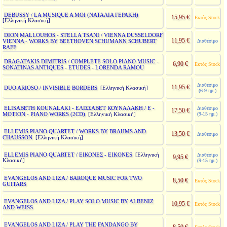
DEBUSSY / LA MUSIQUE A MOI (ΝΑΤΑΛΙΑ ΓΕΡΑΚΗ)
15,95 €
Εκτός Stock
[Ελληνική Κλασική]
DION MALLOUHOS - STELLA TSANI / VIENNA DUSSELDORF
11,95 €
VIENNA - WORKS BY BEETHOVEN SCHUMANN SCHUBERT
Διαθέσιμο
RAFF
DRAGATAKIS DIMITRIS / COMPLETE SOLO PIANO MUSIC -
6,90 €
Εκτός Stock
SONATINAS ANTIQUES - ETUDES - LORENDA RAMOU
Διαθέσιμο
11,95 €
DUO ARIOSO / INVISIBLE BORDERS
[Ελληνική Κλασική]
(6-9 ημ.)
ELISABETH KOUNALAKI - ΕΛΙΣΣΑΒΕΤ ΚΟΥΝΑΛΑΚΗ / E -
Διαθέσιμο
17,50 €
MOTION - PIANO WORKS (2CD)
(9-15 ημ.)
[Ελληνική Κλασική]
ELLEMIS PIANO QUARTET / WORKS BY BRAHMS AND
13,50 €
Διαθέσιμο
CHAUSSON
[Ελληνική Κλασική]
ELLEMIS PIANO QUARTET / ΕΙΚΟΝΕΣ - EIKONES
[Ελληνική
Διαθέσιμο
9,95 €
Κλασική]
(9-15 ημ.)
EVANGELOS AND LIZA / BAROQUE MUSIC FOR TWO
8,50 €
Εκτός Stock
GUITARS
EVANGELOS AND LIZA / PLAY SOLO MUSIC BY ALBENIZ
10,95 €
Εκτός Stock
AND WEISS
EVANGELOS AND LIZA / PLAY THE FANDANGO BY