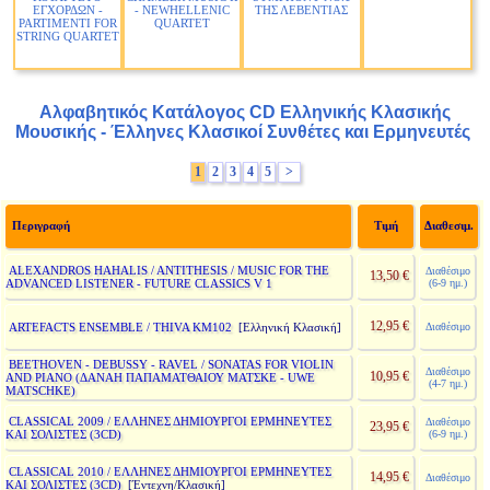
ΕΓΧΟΡΔΩΝ -
- NEWHELLENIC
ΤΗΣ ΛΕΒΕΝΤΙΑΣ
PARTIMENTI FOR
QUARTET
STRING QUARTET
Αλφαβητικός Κατάλογος CD Ελληνικής Κλασικής
Μουσικής - Έλληνες Κλασικοί Συνθέτες και Ερμηνευτές
1
2
3
4
5
>
Περιγραφή
Τιμή
Διαθεσιμ.
ALEXANDROS HAHALIS / ANTITHESIS / MUSIC FOR THE
Διαθέσιμο
13,50 €
ADVANCED LISTENER - FUTURE CLASSICS V 1
(6-9 ημ.)
12,95 €
ARTEFACTS ENSEMBLE / THIVA KM102
Διαθέσιμο
[Ελληνική Κλασική]
BEETHOVEN - DEBUSSY - RAVEL / SONATAS FOR VIOLIN
Διαθέσιμο
10,95 €
AND PIANO (ΔΑΝΑΗ ΠΑΠΑΜΑΤΘΑΙΟΥ ΜΑΤΣΚΕ - UWE
(4-7 ημ.)
MATSCHKE)
CLASSICAL 2009 / ΕΛΛΗΝΕΣ ΔΗΜΙΟΥΡΓΟΙ ΕΡΜΗΝΕΥΤΕΣ
Διαθέσιμο
23,95 €
ΚΑΙ ΣΟΛΙΣΤΕΣ (3CD)
(6-9 ημ.)
CLASSICAL 2010 / ΕΛΛΗΝΕΣ ΔΗΜΙΟΥΡΓΟΙ ΕΡΜΗΝΕΥΤΕΣ
14,95 €
Διαθέσιμο
ΚΑΙ ΣΟΛΙΣΤΕΣ (3CD)
[Έντεχνη/Κλασική]