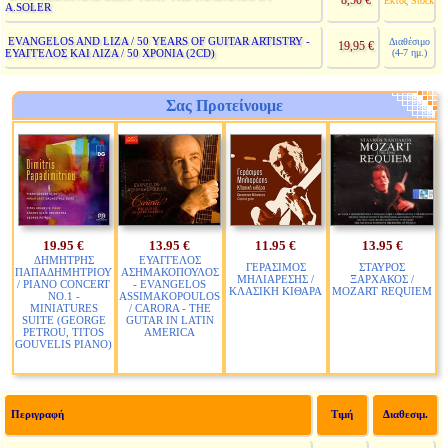
8,50 €
Εκτός Stock
A.SOLER
EVANGELOS AND LIZA / 50 YEARS OF GUITAR ARTISTRY -
Διαθέσιμο
19,95 €
ΕΥΑΓΓΕΛΟΣ ΚΑΙ ΛΙΖΑ / 50 ΧΡΟΝΙΑ (2CD)
(4-7 ημ.)
Σας Προτείνουμε
19.95 €
13.95 €
11.95 €
13.95 €
ΔΗΜΗΤΡΗΣ
ΕΥΑΓΓΕΛΟΣ
ΓΕΡΑΣΙΜΟΣ
ΣΤΑΥΡΟΣ
ΠΑΠΑΔΗΜΗΤΡΙΟΥ
ΑΣΗΜΑΚΟΠΟΥΛΟΣ
ΜΗΛΙΑΡΕΣΗΣ /
ΞΑΡΧΑΚΟΣ /
/ PIANO CONCERT
- EVANGELOS
ΚΛΑΣΙΚΗ ΚΙΘΑΡΑ
MOZART REQUIEM
NO.1 -
ASSIMAKOPOULOS
MINIATURES
/ CARORA - THE
SUITE (GEORGE
GUTAR IN LATIN
PETROU, TITOS
AMERICA
GOUVELIS PIANO)
Περιγραφή
Τιμή
Διαθεσιμ.