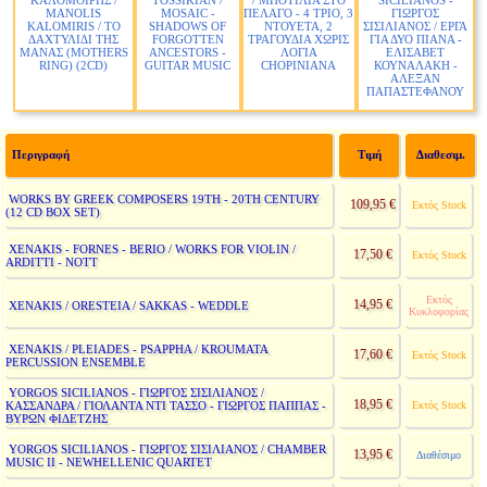
ΚΑΛΟΜΟΙΡΗΣ /
TOSSIKIAN /
/ ΜΠΟΤΙΛΙΑ ΣΤΟ
SICILIANOS -
MANOLIS
MOSAIC -
ΠΕΛΑΓΟ - 4 ΤΡΙΟ, 3
ΓΙΩΡΓΟΣ
KALOMIRIS / ΤΟ
SHADOWS OF
ΝΤΟΥΕΤΑ, 2
ΣΙΣΙΛΙΑΝΟΣ / ΕΡΓΑ
ΔΑΧΤΥΛΙΔΙ ΤΗΣ
FORGOTTEN
ΤΡΑΓΟΥΔΙΑ ΧΩΡΙΣ
ΓΙΑ ΔΥΟ ΠΙΑΝΑ -
ΜΑΝΑΣ (MOTHERS
ANCESTORS -
ΛΟΓΙΑ
ΕΛΙΣΑΒΕΤ
RING) (2CD)
GUITAR MUSIC
CHOPINIANA
ΚΟΥΝΑΛΑΚΗ -
ΑΛΕΞΑΝ
ΠΑΠΑΣΤΕΦΑΝΟΥ
Περιγραφή
Τιμή
Διαθεσιμ.
WORKS BY GREEK COMPOSERS 19TH - 20TH CENTURY
109,95 €
Εκτός Stock
(12 CD BOX SET)
XENAKIS - FORNES - BERIO / WORKS FOR VIOLIN /
17,50 €
Εκτός Stock
ARDITTI - NOTT
Εκτός
14,95 €
XENAKIS / ORESTEIA / SAKKAS - WEDDLE
Κυκλοφορίας
XENAKIS / PLEIADES - PSAPPHA / KROUMATA
17,60 €
Εκτός Stock
PERCUSSION ENSEMBLE
YORGOS SICILIANOS - ΓΙΩΡΓΟΣ ΣΙΣΙΛΙΑΝΟΣ /
18,95 €
ΚΑΣΣΑΝΔΡΑ / ΓΙΟΛΑΝΤΑ ΝΤΙ ΤΑΣΣΟ - ΓΙΩΡΓΟΣ ΠΑΠΠΑΣ -
Εκτός Stock
ΒΥΡΩΝ ΦΙΔΕΤΖΗΣ
YORGOS SICILIANOS - ΓΙΩΡΓΟΣ ΣΙΣΙΛΙΑΝΟΣ / CHAMBER
13,95 €
Διαθέσιμο
MUSIC II - NEWHELLENIC QUARTET