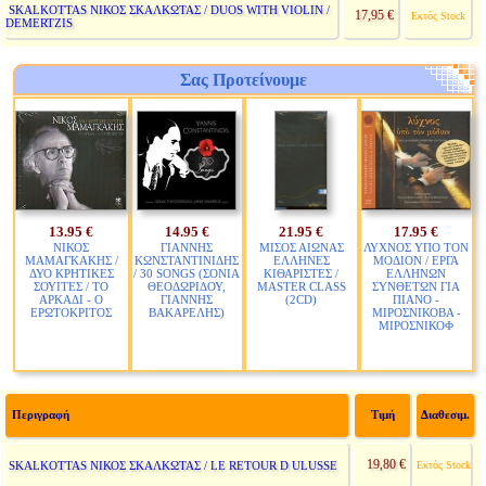
SKALKOTTAS ΝΙΚΟΣ ΣΚΑΛΚΩΤΑΣ / DUOS WITH VIOLIN /
17,95 €
Εκτός Stock
DEMERTZIS
Σας Προτείνουμε
13.95 €
14.95 €
21.95 €
17.95 €
ΝΙΚΟΣ
ΓΙΑΝΝΗΣ
ΜΙΣΟΣ ΑΙΩΝΑΣ
ΛΥΧΝΟΣ ΥΠΟ ΤΟΝ
ΜΑΜΑΓΚΑΚΗΣ /
ΚΩΝΣΤΑΝΤΙΝΙΔΗΣ
ΕΛΛΗΝΕΣ
ΜΟΔΙΟΝ / ΕΡΓΑ
ΔΥΟ ΚΡΗΤΙΚΕΣ
/ 30 SONGS (ΣΟΝΙΑ
ΚΙΘΑΡΙΣΤΕΣ /
ΕΛΛΗΝΩΝ
ΣΟΥΙΤΕΣ / ΤΟ
ΘΕΟΔΩΡΙΔΟΥ,
MASTER CLASS
ΣΥΝΘΕΤΩΝ ΓΙΑ
ΑΡΚΑΔΙ - Ο
ΓΙΑΝΝΗΣ
(2CD)
ΠΙΑΝΟ -
ΕΡΩΤΟΚΡΙΤΟΣ
ΒΑΚΑΡΕΛΗΣ)
ΜΙΡΟΣΝΙΚΟΒΑ -
ΜΙΡΟΣΝΙΚΟΦ
Περιγραφή
Τιμή
Διαθεσιμ.
19,80 €
SKALKOTTAS ΝΙΚΟΣ ΣΚΑΛΚΩΤΑΣ / LE RETOUR D ULUSSE
Εκτός Stock