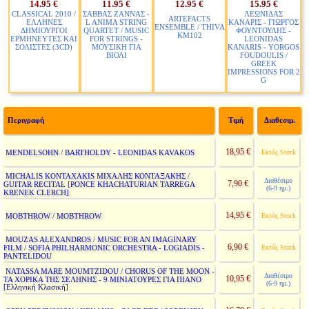
14.95 €
11.95 €
12.95 €
15.95 €
CLASSICAL 2010 /
ΣΑΒΒΑΣ ΖΑΝΝΑΣ -
ΛΕΩΝΙΔΑΣ
ARTEFACTS
ΕΛΛΗΝΕΣ
L ANIMA STRING
ΚΑΝΑΡΙΣ - ΓΙΩΡΓΟΣ
ENSEMBLE / THIVA
ΔΗΜΙΟΥΡΓΟΙ
QUARTET / MUSIC
ΦΟΥΝΤΟΥΛΗΣ -
KM102
ΕΡΜΗΝΕΥΤΕΣ ΚΑΙ
FOR STRINGS -
LEONIDAS
ΣΟΛΙΣΤΕΣ (3CD)
ΜΟΥΣΙΚΗ ΓΙΑ
KANARIS - YORGOS
ΒΙΟΛΙ
FOUDOULIS /
GREEK
IMPRESSIONS FOR 2
G
Περιγραφή
Τιμή
Διαθεσιμ.
18,95 €
MENDELSOHN / BARTHOLDY - LEONIDAS KAVAKOS
Εκτός Stock
MICHALIS KONTAXAKIS ΜΙΧΑΛΗΣ ΚΟΝΤΑΞΑΚΗΣ /
Διαθέσιμο
7,90 €
GUITAR RECITAL [PONCE KHACHATURIAN TARREGA
(6-9 ημ.)
KRENEK CLERCH]
14,95 €
MOBTHROW / MOBTHROW
Εκτός Stock
MOUZAS ALEXANDROS / MUSIC FOR AN IMAGINARY
6,90 €
FILM / SOFIA PHILHARMONIC ORCHESTRA - LOGIADIS -
Εκτός Stock
PANTELIDOU
NATASSA MARE MOUMTZIDOU / CHORUS OF THE MOON -
Διαθέσιμο
10,95 €
ΤΑ ΧΟΡΙΚΑ ΤΗΣ ΣΕΛΗΝΗΣ - 9 ΜΙΝΙΑΤΟΥΡΕΣ ΓΙΑ ΠΙΑΝΟ
(6-9 ημ.)
[Ελληνική Κλασική]