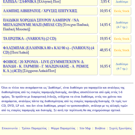
ΕΛΠΙΔΑ / ΞΑΦΝΙΚΑ
[Ελληνική Ποπ]
3,95 €
Διαθέσιμο
ΛΑΜΠΗΣ ΛΙΒΙΕΡΑΤΟΣ / ΧΡΥΣΕΣ ΕΠΙΤΥΧΙΕΣ
10,95 €
Εκτός Stock
ΠΑΙΔΙΚΗ ΧΟΡΩΔΙΑ ΣΠΥΡΟΥ ΛΑΜΠΡΟΥ / ΝΑ
Διαθέσιμο
ΜΕΓΑΛΩΝΟΥΜΕ ΜΑΖΙ (ΜΠΛΕ CD)
[Έντεχνα Παιδικά,
14,95 €
(4-7 ημ.)
Παιδική Μουσική]
ΤΑ ΕΡΩΤΙΚΑ - (VARIOUS) (2 CD)
19,95 €
Εκτός Stock
ΦΛΑΣΜΠΑΚ (ΕΛΛΗΝΙΚΑ 80 s ΚΑΙ 90 s) - (VARIOUS) (4
48,95 €
Εκτός Stock
CD)
[Ποπ/Λαϊκά]
ΦΟΙΒΟΣ / 20 ΧΡΟΝΙΑ - LIVE (ΣΥΜΜΕΤΕΧΟΥΝ: Δ.
Διαθέσιμο
ΒΑΝΔΗ - Κ. ΓΑΡΜΠΗ - Γ. ΜΑΖΩΝΑΚΗΣ - Α. ΡΕΜΟΣ
16,95 €
(4-7 ημ.)
K.A.) (4CD)
[Σύγχρονα Λαϊκά/Ποπ]
Όλοι οι τίτλοι που αναγράφονται ως 'Διαθέσιμο', είναι διαθέσιμοι για παραγγελία και αναλόγως της
διαθεσιμότητας από τις εταιρίες παραγωγής/διανομής, συνήθως αποστέλλονται από εμάς εντός 1-6
ημέρες. Τα προϊόντα με διαφορετική ένδειξη, ενδέχεται να είναι διαθέσιμα, εντός του χρόνου που
αναγράφεται, αναλόγως πάντα της διαθεσιμότητας από τις εταιρίες παραγωγής/διανομής. Οι τιμές των
CD, DVD, LP κτλ. που δεν είναι διαθέσιμα, μπορεί να τροποποιηθούν, ανάλογα με τις αλλαγές τιμών
από τις εταιρίες παραγωγής και διανομής. Σε αυτή την περίπτωση θα σας ενημερώσουμε σχετικά.
Επικοινωνία
|
Τρόποι Παραγγελίας
|
Φόρμα Παραγγελίας
|
Site Map
|
Βοήθεια
|
Συχνές Ερωτήσεις