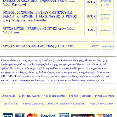
ΤΑ ΜΕΓΑΛΑ ΧΑΣΑΠΙΚΑ - (VARIOUS) (3 CD)
[Παλιά
Διαθέσιμο
16,95 €
Λαϊκά, Ρεμπέτικα]
(4-7 ημ.)
ΦΟΙΒΟΣ / 20 ΧΡΟΝΙΑ - LIVE (ΣΥΜΜΕΤΕΧΟΥΝ: Δ.
Διαθέσιμο
ΒΑΝΔΗ - Κ. ΓΑΡΜΠΗ - Γ. ΜΑΖΩΝΑΚΗΣ - Α. ΡΕΜΟΣ
16,95 €
(4-7 ημ.)
K.A.) (4CD)
[Σύγχρονα Λαϊκά/Ποπ]
ΧΡΥΣΑ ΣΟΥΞΕ - (VARIOUS) (2 CD)
[Σύγχρονα Λαϊκά,
3,99 €
Διαθέσιμο
Λαϊκά Πίστας]
ΧΡΥΣΕΣ ΜΠΑΛΑΝΤΕΣ - (VARIOUS) (2 CD)
[Λαϊκά]
3,99 €
Διαθέσιμο
Όλοι οι τίτλοι που αναγράφονται ως 'Διαθέσιμο', είναι διαθέσιμοι για παραγγελία και αναλόγως της
διαθεσιμότητας από τις εταιρίες παραγωγής/διανομής, συνήθως αποστέλλονται από εμάς εντός 1-6
ημέρες. Τα προϊόντα με διαφορετική ένδειξη, ενδέχεται να είναι διαθέσιμα, εντός του χρόνου που
αναγράφεται, αναλόγως πάντα της διαθεσιμότητας από τις εταιρίες παραγωγής/διανομής. Οι τιμές των
CD, DVD, LP κτλ. που δεν είναι διαθέσιμα, μπορεί να τροποποιηθούν, ανάλογα με τις αλλαγές τιμών
από τις εταιρίες παραγωγής και διανομής. Σε αυτή την περίπτωση θα σας ενημερώσουμε σχετικά.
Επικοινωνία
|
Τρόποι Παραγγελίας
|
Φόρμα Παραγγελίας
|
Site Map
|
Βοήθεια
|
Συχνές Ερωτήσεις
Αρχική Σελίδα
|
Αναφορά Σφάλματος
|
Ασφάλεια Προσωπικών Δεδομένων
|
Ασφάλεια Συναλλαγών