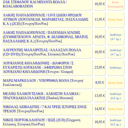
ΖΑΚ ΣΤΕΦΑΝΟΥ ΚΑΙ ΜΠΑΝΤΑ ΚΟΑΛΑ /
Εκτός
10,95 €
KOALABORATION
Κυκλοφορίας
ΛΑΚΗΣ ΠΑΠΑΔΟΠΟΥΛΟΣ / LIVE ΩΔΕΙΟ ΗΡΩΔΟΥ
ΑΤΤΙΚΟΥ (ΖΟΥΓΑΝΕΛΗ, ΜΑΡΑΒΕΓΙΑΣ, ΠΑΣΧΑΛΙΔΗΣ
11,95 €
Εκτός Stock
Κ.Α.) (2CD)
[Έντεχνη/Ποπ/Ροκ]
ΛΑΚΗΣ ΠΑΠΑΔΟΠΟΥΛΟΣ / ΠΑΙΧΝΙΔΙΑ ΑΓΑΠΗΣ
Διαθέσιμο
(ΣΥΜΜΕΤΕΧΟΥΝ: ΑΡΛΕΤΑ, Φ. ΔΕΛΗΒΟΡΙΑΣ, ΜΙΛΤΟΣ
10,95 €
(4-7 ημ.)
ΠΑΣΧΑΛΙΔΗΣ Κ.Α.)
[Έντεχνη/Ποπ/Ροκ]
ΛΑΥΡΕΝΤΗΣ ΜΑΧΑΙΡΙΤΣΑΣ / ΑΛΛΑΞΑΝ ΠΟΛΛΑ
Διαθέσιμο
10,95 €
(CD+DVD)
[Έντεχνη/Ποπ/Ροκ, Ελληνική Ποπ/Ροκ]
(4-7 ημ.)
ΛΟΥΚΙΑΝΟΣ ΚΗΛΑΗΔΟΝΗΣ - ΔΙΑΦΟΡΟΙ / Σ
ΕΥΧΑΡΙΣΤΩ ΛΟΥΚΙΑΝΕ - ΑΦΙΕΡΩΜΑ ΣΤΟΝ
23,95 €
Διαθέσιμο
ΛΟΥΚΙΑΝΟ ΚΗΛΑΗΔΟΝΗ
[Έντεχνα / Ελαφρά]
ΜΑΡΩ ΜΑΡΚΕΛΛΟΥ / ΥΠΟΨΗΦΙΑ ΜΑΝΑ
[Έντεχνη/
8,95 €
Εκτός Stock
Εναλλακτική]
ΜΕΛΠΩ ΧΑΛΚΟΥΤΣΑΚΗ - ΑΛΚΗΣΤΗ ΧΑΛΙΚΙΑ /
Διαθέσιμο
13,95 €
ΤΡΑΓΟΥΔΑΚΙΑ ΓΑΛΑΚΤΟΣ
[Παιδική Μουσική]
(6-9 ημ.)
ΝΙΚΟΛΑΣ ΛΕΙΒΑΔΙΤΗΣ / 7 ΚΑΙ ΤΡΕΙΣ ΙΣΤΟΡΙΕΣ ΕΝΟΣ
14,95 €
Εκτός Stock
ΤΡΕΛΟΥ
[Έντεχνη/Ποπ/Ροκ]
ΝΙΚΟΣ ΠΟΡΤΟΚΑΛΟΓΛΟΥ / ΙΣΩΣ (2CD)
[Σύγχρονη
Διαθέσιμο
18,95 €
Ελληνικη, Ελληνική Ποπ/Ροκ]
(6-9 ημ.)