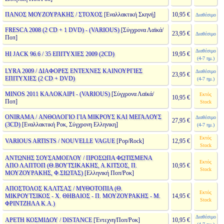
ΠΑΝΟΣ ΜΟΥΖΟΥΡΑΚΗΣ / ΣΤΟΧΟΣ
[Εναλλακτική Σκηνή]
10,95 €
Διαθέσιμο
FRESCA 2008 (2 CD + 1 DVD) - (VARIOUS)
[Σύγχρονα Λαϊκά/
23,95 €
Διαθέσιμο
Ποπ]
Διαθέσιμο
HI JACK 96.6 / 35 ΕΠΙΤΥΧΙΕΣ 2009 (2CD)
19,95 €
(4-7 ημ.)
LYRA 2009 / ΔΙΑΦΟΡΕΣ ΕΝΤΕΧΝΕΣ ΚΑΙΝΟΥΡΓΙΕΣ
Διαθέσιμο
23,95 €
ΕΠΙΤΥΧΙΕΣ (2 CD + DVD)
(4-7 ημ.)
MINOS 2011 ΚΑΛΟΚΑΙΡΙ - (VARIOUS)
[Σύγχρονα Λαϊκά/
Εκτός
10,95 €
Ποπ]
Stock
ONIRAMA / ΑΝΘΟΛΟΓΙΟ ΓΙΑ ΜΙΚΡΟΥΣ ΚΑΙ ΜΕΓΑΛΟΥΣ
Διαθέσιμο
27,95 €
(3CD)
[Εναλλακτική Ροκ, Σύγχρονη Ελληνικη]
(4-7 ημ.)
Εκτός
VARIOUS ARTISTS / NOUVELLE VAGUE
[Pop/Rock]
12,95 €
Stock
ΑΝΤΩΝΗΣ ΣΟΥΣΑΜΟΓΛΟΥ / ΠΡΟΣΩΠΑ ΦΩΤΙΣΜΕΝΑ
Εκτός
ΑΠΟ ΛΑΠΤΟΠ (Θ.ΒΟΥΤΣΙΚΑΚΗΣ, Α.ΚΙΤΣΟΣ, Π.
10,95 €
Stock
ΜΟΥΖΟΥΡΑΚΗΣ, Φ.ΣΙΩΤΑΣ)
[Ελληνική Ποπ/Ροκ]
ΑΠΟΣΤΟΛΟΣ ΚΑΛΤΣΑΣ / ΜΥΘΟΤΟΠΙΑ (Θ.
Εκτός
ΜΙΚΡΟΥΤΣΙΚΟΣ - Χ. ΘΗΒΑΙΟΣ - Π. ΜΟΥΖΟΥΡΑΚΗΣ - Μ.
14,95 €
Stock
ΦΡΙΝΤΖΗΛΑ Κ.Α.)
Διαθέσιμο
ΑΡΕΤΗ ΚΟΣΜΙΔΟΥ / DISTANCE
[Έντεχνη/Ποπ/Ροκ]
10,95 €