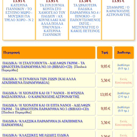
13.95 €
13.95 €
13.50 €
13.95 €
ΚΑΤΕΡΙΝΑ
ΤΑ ΖΟΥΖΟΥΝΙΑ
ΤΑ ΩΡΑΙΟΤΕΡΑ
ΣΠΑΘΑΡΗΣ / Ο
ΓΙΑΝΝΙΚΟΥ / ΤΟ
ΚΟΝΤΑ ΣΤΟ
ΠΑΙΔΙΚΑ
ΚΑΡΑΓΚΙΟΖΗΣ
ΕΞΥΠΝΟ ΜΩΡΟ -
ΧΑΜΟΓΕΛΟ ΤΟΥ
ΠΑΡΑΜΥΘΙΑ ΝΟ.4 /
ΑΣΤΡΟΝΑΥΤΗΣ
ΜΟΥΣΙΚΗ ΓΙΑ
ΠΑΙΔΙΟΥ / ΑΧ
ΠΙΝΟΚΙΟ - Ο
ΤΡΕΛΟ ΧΟΡΟ - Ν 2
ΚΟΥΝΕΛΑΚΙ ΚΑΙ
ΠΑΠΟΥΤΣΟΜΕΝΟΣ
ΑΛΛΑ ΠΟΛΛΑ
ΓΑΤΟΣ -
ΤΡΑΓΟΥΔΙΑ -
ΜΙΣΤΟΥΛΕΤΟΣ Ο
ΚΑΤΕΡΙΝΑ
ΚΑΚΟΣ ΠΕΤΕΙΝΟΣ
ΓΙΑΝΝΙΚΟΥ
Περιγραφή
Τιμή
Διαθεσιμ.
ΠΑΙΔΙΚΑ / Η ΣΤΑΧΤΟΠΟΥΤΑ - ΑΔΕΛΦΩΝ ΓΚΡΙΜ - ΤΑ
Διαθέσιμο
9,95 €
ΩΡΑΙΟΤΕΡΑ ΠΑΡΑΜΥΘΙΑ ΝΟ.10 (ΒΙΒΛΙΟ+CD)
[Παιδικά
(6-9 ημ.)
Παραμύθια]
ΠΑΙΔΙΚΑ / Η ΣΥΝΑΥΛΙΑ ΤΩΝ ΖΩΩΝ [ΚΑΙ ΑΛΛΑ
Εκτός
5,50 €
ΑΓΑΠΗΜΕΝΑ ΠΑΡΑΜΥΘΑΚΙΑ]
Κυκλοφορίας
ΠΑΙΔΙΚΑ / Η ΧΙΟΝΑΤΗ ΚΑΙ ΟΙ 7 ΝΑΝΟΙ - Η ΦΤΩΧΙΑ
Διαθέσιμο
13,95 €
ΒΑΣΙΛΟΠΟΥΛΑ - Ο ΚΑΡΑΓΚΙΟΖΗΣ ΑΣΤΡΟΝΑΥΤΗΣ
(2-6 ημ.)
ΠΑΙΔΙΚΑ / Η ΧΙΟΝΑΤΗ ΚΑΙ ΟΙ ΕΠΤΑ ΝΑΝΟΙ - ΑΔΕΛΦΩΝ
Διαθέσιμο
9,95 €
ΓΚΡΙΜ - ΤΑ ΩΡΑΙΟΤΕΡΑ ΠΑΡΑΜΥΘΙΑ ΝΟ.5 (ΒΙΒΛΙΟ+CD)
(6-9 ημ.)
[Παιδικά Παραμύθια]
ΠΑΙΔΙΚΑ / ΚΛΑΣΣΙΚΑ ΠΑΡΑΜΥΘΙΑ [6 ΑΓΑΠΗΜΕΝΑ
Εκτός
5,50 €
ΠΑΡΑΜΥΘΙΑ]
Κυκλοφορίας
ΠΑΙΔΙΚΑ / ΚΛΑΣΣΙΚΕΣ ΜΕΛΩΔΙΕΣ ΕΙΔΙΚΑ
Εκτός
5,50 €