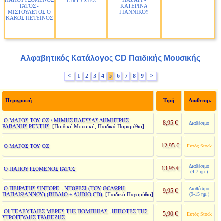
ΠΑΠΟΥΤΣΟΜΕΝΟΣ
ΠΑΖΑΡΙ -
ΕΠΙΤΥΧΙΕΣ
ΓΑΤΟΣ -
ΚΑΤΕΡΙΝΑ
ΜΙΣΤΟΥΛΕΤΟΣ Ο
ΓΙΑΝΝΙΚΟΥ
ΚΑΚΟΣ ΠΕΤΕΙΝΟΣ
Αλφαβητικός Κατάλογος CD Παιδικής Μουσικής
<
1
2
3
4
5
6
7
8
9
>
Περιγραφή
Τιμή
Διαθεσιμ.
Ο ΜΑΓΟΣ ΤΟΥ ΟΖ / ΜΙΜΗΣ ΠΛΕΣΣΑΣ ΔΗΜΗΤΡΗΣ
8,95 €
Διαθέσιμο
ΡΑΒΑΝΗΣ ΡΕΝΤΗΣ
[Παιδική Μουσική, Παιδικά Παραμύθια]
12,95 €
Ο ΜΑΓΟΣ ΤΟΥ ΟΖ
Εκτός Stock
Διαθέσιμο
13,95 €
Ο ΠΑΠΟΥΤΣΟΜΕΝΟΣ ΓΑΤΟΣ
(4-7 ημ.)
Ο ΠΕΙΡΑΤΗΣ ΣΙΝΤΟΡΕ - ΝΤΟΡΕΣΙ (ΤΟΥ ΘΟΔΩΡΗ
Διαθέσιμο
9,95 €
ΠΑΠΑΙΩΑΝΝΟΥ) (ΒΙΒΛΙΟ + AUDIO CD)
(9-15 ημ.)
[Παιδικά Παραμύθια]
ΟΙ ΤΕΛΕΥΤΑΙΕΣ ΜΕΡΕΣ ΤΗΣ ΠΟΜΠΗΙΑΣ - ΙΠΠΟΤΕΣ ΤΗΣ
5,90 €
Εκτός Stock
ΣΤΡΟΓΓΥΛΗΣ ΤΡΑΠΕΖΗΣ