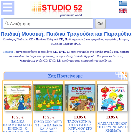
Παιδική Μουσική, Παιδικά Τραγούδια και Παραμύθια
Κατάλογος Παιδικών CD - Παιδικά Ελληνικά CD, Παιδική μουσική και τραγούδια, παραμύθια, Ιστορίες,
Κλασικά Έργα και άλλα.
Βοήθεια
: Για να προσθέσετε τα προϊόντα CD, DVD, LP που επιθυμείτε στο καλάθι αγορών σας, πατήστε
το εικονίδιο στα δεξιά του προϊόντος, με την ένδειξη 'Καλάθι Αγορών'. Μπορείτε να δείτε τις
λεπτομέρειες εντός CD, DVD, LP, πατώντας στην περιγραφή του προϊόντος.
Σας Προτείνουμε
10.95 €
13.95 €
13.95 €
13.95 €
ΠΑΙΔΙΚΑ
ΤΑ ΖΟΥΖΟΥΝΙΑ -
DISCO ZOO PARTY
ΜΑΓΔΑ ΓΙΑΝΝΙΚΟΥ
ΠΑΡΑΜΥΘΙΑ ΝΟ.4 /
ΟΤΑΝ ΘΑ ΠΑΩ
N 1 / ΤΑ ΠΑΠΑΚΙΑ
/ ΤΟ ΕΞΥΠΝΟ ΜΩΡΟ
ΠΙΝΟΚΙΟ - Ο
ΚΥΡΑ ΜΟΥ ΣΤΟ
ΚΑΙ ΑΛΛΕΣ
- ΧΡΩΜΑΤΑ