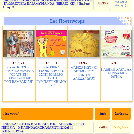
ΠΑΙΔΙΚΑ / Ο ΛΥΚΟΣ ΚΑΙ ΤΑ ΕΠΤΑ ΚΑΤΣΙΚΑΚΙΑ - ΓΚΥ ΖΙΡΩ
Διαθέσιμο
10,95 €
- ΤΑ ΩΡΑΙΟΤΕΡΑ ΠΑΡΑΜΥΘΙΑ ΝΟ.6 (ΒΙΒΛΙΟ+CD)
[Παιδικά
(6-9 ημ.)
Παραμύθια]
Σας Προτείνουμε
19.95 €
13.95 €
13.95 €
5.95 €
ΚΑΡΑΓΚΙΟΖΗΣ /
ΚΑΤΕΡΙΝΑ
ΜΑΡΙΖΑ ΚΩΧ / ΟΙ
ΠΑΙΔΙΚΗ ΧΑΡΑ / ΑΧ
ΣΚΙΩΝ ΚΑΜΩΜΑΤΑ
ΓΙΑΝΝΙΚΟΥ / ΤΟ
ΔΡΟΜΟΙ ΤΟΥ
ΠΑΤΡΙΔΑ ΜΟΥ
[ΘΕΑΤΡΙΚΗ
ΕΞΥΠΝΟ ΜΩΡΟ -
ΜΙΚΡΟΥ
ΓΛΥΚΙΑ
ΠΑΡΑΣΤΑΣΗ ΜΕ
ΓΙΑ ΤΗ
ΑΛΕΞΑΝΔΡΟΥ
ΤΟΝ ΒΑΜΒΑΚΙΔΗ]
ΓΥΜΝΑΣΤΙΚΗ ΜΟΥ
- Ν 3
Περιγραφή
Τιμή
Διαθεσιμ.
ΠΑΙΔΙΚΑ / Ο ΝΤΙΚ ΚΑΙ Η ΓΑΤΑ ΤΟΥ - ΑΝΕΒΗΚΑ ΣΤΗΝ
7,40 €
ΠΙΠΕΡΙΑ - Ο ΚΑΠΝΟΔΟΧΟΚΑΘΑΡΙΣΤΗΣ ΚΑΙ Η
Εκτός Stock
ΒΟΣΚΟΠΟΥΛΑ