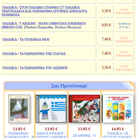
ΠΑΙΔΙΚΑ / ΣΤΟΝ ΠΑΙΔΙΚΟ ΣΤΑΘΜΟ [27 ΠΑΙΔΙΚΑ
Εκτός
5,50 €
ΤΡΑΓΟΥΔΑΚΙΑ ΚΑΙ ΠΑΡΑΜΥΘΙΑ ΙΣΤΟΡΙΕΣ ΑΝΕΚΔΟΤΑ
Κυκλοφορίας
ΠΟΙΗΜΑΤΑ
ΠΑΙΔΙΚΑ / Τ ΑΗΔΟΝΙ - HANS CHRISTIAN ANDERSEN
Διαθέσιμο
9,95 €
(ΒΙΒΛΙΟ+CD)
(6-9 ημ.)
[Παιδικά Παραμύθια, Παιδική Μουσική]
Εκτός
7,40 €
ΠΑΙΔΙΚΑ / ΤΑ ΓΕΝΕΘΛΙΑ ΜΟΥ
Κυκλοφορίας
Εκτός
7,40 €
ΠΑΙΔΙΚΑ / ΤΑ ΠΑΡΑΜΥΘΙΑ ΤΗΣ ΓΙΑΓΙΑΣ
Κυκλοφορίας
Εκτός
5,50 €
ΠΑΙΔΙΚΑ / ΤΑ ΠΑΡΑΜΥΘΙΑ ΤΟΥ ΑΙΣΩΠΟΥ
Κυκλοφορίας
Σας Προτείνουμε
13.95 €
13.95 €
13.95 €
14.95 €
ΤΣΑΙΚΟΦΣΚΙ -
ΚΙΚΗ ΚΑΨΑΣΚΗ -
ΠΑΙΔΙΚΑ / ΟΙ
ΣΠΑΘΑΡΗΣ / Ο
TCHAIKOVSKY / Η
ΣΠΥΡΟΣ ΛΑΜΠΡΟΥ
ΤΕΣΣΕΡΙΣ ΕΠΟΧΕΣ