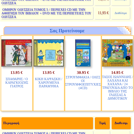
ΟΔΥΣΣΕΑ
ΟΜΗΡΟΥ ΟΔΥΣΣΕΙΑ ΤΟΜΟΣ 5 / ΠΕΡΙΕΧΕΙ CD ΜΕ ΤΗΝ
11,95 €
ΑΦΗΓΗΣΗ ΤΟΥ ΒΙΒΛΙΟΥ + DVD ΜΕ ΤΙΣ ΠΕΡΙΠΕΤΕΙΕΣ ΤΟΥ
Διαθέσιμο
ΟΔΥΣΣΕΑ
Σας Προτείνουμε
13.95 €
13.95 €
30.95 €
14.95 €
ΤΑΣΟΣ ΙΩΑΝΝΙΔΗΣ /
ΣΤΡΟΥΜΦΑΚΙΑ / ΟΛΕΣ
ΣΠΑΘΑΡΗΣ / Ο
ΚΙΚΗ ΚΑΨΑΣΚΗ /
ΛΑΧΑΝΑ ΚΑΙ
ΟΙ
ΚΑΡΑΓΚΙΟΖΗΣ
ΧΑΡΟΥΜΕΝΑ
ΧΑΧΑΝΑ / 24
ΣΤΡΟΥΜΦΟΕΠΙΤΥΧΙΕΣ
ΓΙΑΤΡΟΣ
ΠΑΡΑΜΥΘΙΑ
ΤΡΑΓΟΥΔΙΑ ΑΠΟ ΤΟ
(4CD)
ΒΙΒΛΙΟ ΤΗΣ
ΓΛΩΣΣΑΣ Α
ΔΗΜΟΤΙΚΟΥ
Περιγραφή
Τιμή
Διαθεσιμ.
ΟΜΗΡΟΥ ΟΔΥΣΣΕΙΑ ΤΟΜΟΣ 6 / ΠΕΡΙΕΧΕΙ CD ΜΕ ΤΗΝ