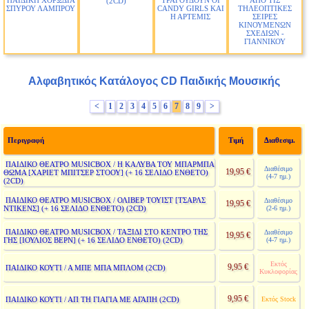
ΠΑΙΔΙΚΗ ΧΟΡΩΔΙΑ
ΤΡΑΓΟΥΔΟΥΝ ΟΙ
ΑΠΟ ΤΙΣ
(2CD)
ΣΠΥΡΟΥ ΛΑΜΠΡΟΥ
CANDY GIRLS ΚΑΙ
ΤΗΛΕΟΠΤΙΚΕΣ
Η ΑΡΤΕΜΙΣ
ΣΕΙΡΕΣ
ΚΙΝΟΥΜΕΝΩΝ
ΣΧΕΔΙΩΝ -
ΓΙΑΝΝΙΚΟΥ
Αλφαβητικός Κατάλογος CD Παιδικής Μουσικής
<
1
2
3
4
5
6
7
8
9
>
Περιγραφή
Τιμή
Διαθεσιμ.
ΠΑΙΔΙΚΟ ΘΕΑΤΡΟ MUSICBOX / Η ΚΑΛΥΒΑ ΤΟΥ ΜΠΑΡΜΠΑ
Διαθέσιμο
19,95 €
ΘΩΜΑ [ΧΑΡΙΕΤ ΜΠΙΤΣΕΡ ΣΤΟΟΥ] (+ 16 ΣΕΛΙΔΟ ΕΝΘΕΤΟ)
(4-7 ημ.)
(2CD)
ΠΑΙΔΙΚΟ ΘΕΑΤΡΟ MUSICBOX / ΟΛΙΒΕΡ ΤΟΥΙΣΤ [ΤΣΑΡΛΣ
Διαθέσιμο
19,95 €
ΝΤΙΚΕΝΣ] (+ 16 ΣΕΛΙΔΟ ΕΝΘΕΤΟ) (2CD)
(2-6 ημ.)
ΠΑΙΔΙΚΟ ΘΕΑΤΡΟ MUSICBOX / ΤΑΞΙΔΙ ΣΤΟ ΚΕΝΤΡΟ ΤΗΣ
Διαθέσιμο
19,95 €
ΓΗΣ [ΙΟΥΛΙΟΣ ΒΕΡΝ] (+ 16 ΣΕΛΙΔΟ ΕΝΘΕΤΟ) (2CD)
(4-7 ημ.)
Εκτός
9,95 €
ΠΑΙΔΙΚΟ ΚΟΥΤΙ / Α ΜΠΕ ΜΠΑ ΜΠΛΟΜ (2CD)
Κυκλοφορίας
9,95 €
ΠΑΙΔΙΚΟ ΚΟΥΤΙ / ΑΠ ΤΗ ΓΙΑΓΙΑ ΜΕ ΑΓΑΠΗ (2CD)
Εκτός Stock