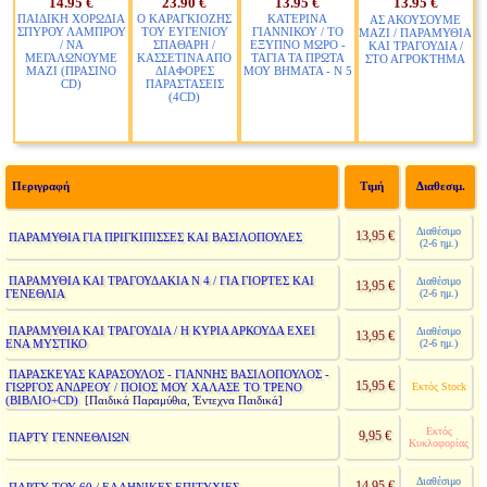
14.95 €
23.90 €
13.95 €
13.95 €
ΠΑΙΔΙΚΗ ΧΟΡΩΔΙΑ
Ο ΚΑΡΑΓΚΙΟΖΗΣ
ΚΑΤΕΡΙΝΑ
ΑΣ ΑΚΟΥΣΟΥΜΕ
ΣΠΥΡΟΥ ΛΑΜΠΡΟΥ
ΤΟΥ ΕΥΓΕΝΙΟΥ
ΓΙΑΝΝΙΚΟΥ / ΤΟ
ΜΑΖΙ / ΠΑΡΑΜΥΘΙΑ
/ ΝΑ
ΣΠΑΘΑΡΗ /
ΕΞΥΠΝΟ ΜΩΡΟ -
ΚΑΙ ΤΡΑΓΟΥΔΙΑ /
ΜΕΓΑΛΩΝΟΥΜΕ
ΚΑΣΣΕΤΙΝΑ ΑΠΟ
ΤΑΓΙΑ ΤΑ ΠΡΩΤΑ
ΣΤΟ ΑΓΡΟΚΤΗΜΑ
ΜΑΖΙ (ΠΡΑΣΙΝΟ
ΔΙΑΦΟΡΕΣ
ΜΟΥ ΒΗΜΑΤΑ - Ν 5
CD)
ΠΑΡΑΣΤΑΣΕΙΣ
(4CD)
Περιγραφή
Τιμή
Διαθεσιμ.
Διαθέσιμο
13,95 €
ΠΑΡΑΜΥΘΙΑ ΓΙΑ ΠΡΙΓΚΙΠΙΣΣΕΣ ΚΑΙ ΒΑΣΙΛΟΠΟΥΛΕΣ
(2-6 ημ.)
ΠΑΡΑΜΥΘΙΑ ΚΑΙ ΤΡΑΓΟΥΔΑΚΙΑ Ν 4 / ΓΙΑ ΓΙΟΡΤΕΣ ΚΑΙ
Διαθέσιμο
13,95 €
ΓΕΝΕΘΛΙΑ
(2-6 ημ.)
ΠΑΡΑΜΥΘΙΑ ΚΑΙ ΤΡΑΓΟΥΔΙΑ / Η ΚΥΡΙΑ ΑΡΚΟΥΔΑ ΕΧΕΙ
Διαθέσιμο
13,95 €
ΕΝΑ ΜΥΣΤΙΚΟ
(2-6 ημ.)
ΠΑΡΑΣΚΕΥΑΣ ΚΑΡΑΣΟΥΛΟΣ - ΓΙΑΝΝΗΣ ΒΑΣΙΛΟΠΟΥΛΟΣ -
15,95 €
ΓΙΩΡΓΟΣ ΑΝΔΡΕΟΥ / ΠΟΙΟΣ ΜΟΥ ΧΑΛΑΣΕ ΤΟ ΤΡΕΝΟ
Εκτός Stock
(ΒΙΒΛΙΟ+CD)
[Παιδικά Παραμύθια, Έντεχνα Παιδικά]
Εκτός
9,95 €
ΠΑΡΤΥ ΓΕΝΝΕΘΛΙΩΝ
Κυκλοφορίας
Διαθέσιμο
14,95 €