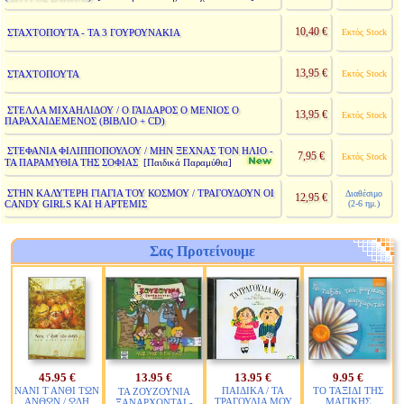
10,40 €
ΣΤΑΧΤΟΠΟΥΤΑ - ΤΑ 3 ΓΟΥΡΟΥΝΑΚΙΑ
Εκτός Stock
13,95 €
ΣΤΑΧΤΟΠΟΥΤΑ
Εκτός Stock
ΣΤΕΛΛΑ ΜΙΧΑΗΛΙΔΟΥ / Ο ΓΑΙΔΑΡΟΣ Ο ΜΕΝΙΟΣ Ο
13,95 €
Εκτός Stock
ΠΑΡΑΧΑΙΔΕΜΕΝΟΣ (ΒΙΒΛΙΟ + CD)
ΣΤΕΦΑΝΙΑ ΦΙΛΙΠΠΟΠΟΥΛΟΥ / ΜΗΝ ΞΕΧΝΑΣ ΤΟΝ ΗΛΙΟ -
7,95 €
Εκτός Stock
ΤΑ ΠΑΡΑΜΥΘΙΑ ΤΗΣ ΣΟΦΙΑΣ
[Παιδικά Παραμύθια]
ΣΤΗΝ ΚΑΛΥΤΕΡΗ ΓΙΑΓΙΑ ΤΟΥ ΚΟΣΜΟΥ / ΤΡΑΓΟΥΔΟΥΝ ΟΙ
Διαθέσιμο
12,95 €
CANDY GIRLS ΚΑΙ Η ΑΡΤΕΜΙΣ
(2-6 ημ.)
Σας Προτείνουμε
45.95 €
13.95 €
13.95 €
9.95 €
ΝΑΝΙ Τ ΑΝΘΙ ΤΩΝ
ΠΑΙΔΙΚΑ / ΤΑ
ΤΟ ΤΑΞΙΔΙ ΤΗΣ
ΤΑ ΖΟΥΖΟΥΝΙΑ
ΑΝΘΩΝ / ΩΔΗ
ΤΡΑΓΟΥΔΙΑ ΜΟΥ
ΜΑΓΙΚΗΣ
ΞΑΝΑΡΧΟΝΤΑΙ -