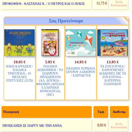
Εκτός
11,75 €
ΠΡΟΚΟΦΙΕΦ - ΚΑΣΤΑΝΑΣ Κ. / Ο ΠΕΤΡΟΣ ΚΑΙ Ο ΛΥΚΟΣ
Κυκλοφορίας
Σας Προτείνουμε
19.95 €
5.95 €
14.95 €
13.95 €
ΚΙΚΗ ΚΑΨΑΣΚΗ /
ΠΑΙΔΙΚΗ
ΤΑ ΖΟΥΖΟΥΝΙΑ /
ΠΑΙΔΙΚΗ ΧΟΡΩΔΙΑ
ΠΑΙΔΙΚΑ
ΔΙΣΚΟΘΗΚΗ / ΤΟ
ΧΑΡΟΥΜΕΝΕΣ
ΣΠΥΡΟΥ ΛΑΜΠΡΟΥ
ΤΡΑΓΟΥΔΙΑ - 45
ΣΙΔΗΡΟΥΝ
ΔΙΑΚΟΠΕΣ ΜΕ ΤΑ
/ ΧΑΡΤΑΕΤΟΙ
ΜΕΓΑΛΕΣ
ΠΡΟΣΩΠΕΙΟΝ
ΖΟΥΖΟΥΝΙΑ -
ΕΠΙΤΥΧΙΕΣ (2CD)
(ΑΛ. ΔΟΥΜΑ) -
ΚΑΤΕΡΙΝΑ
ΦΑΕΘΩΝ (ΑΡΧΑΙΑ
ΓΙΑΝΝΙΚΟΥ
ΕΛΛΗΝΙΚΗ
ΜΥΘΟΛΟΓΙΑ)
(MC)
Περιγραφή
Τιμή
Διαθεσιμ.
Εκτός
9,95 €
ΠΡΟΣΚΛΗΣΗ ΣΕ ΠΑΡΤΥ ΜΕ ΤΗΝ ΑΝΝΑ
Κυκλοφορίας