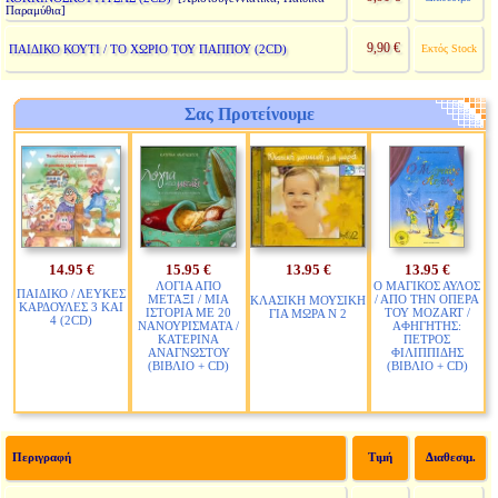
Παραμύθια]
9,90 €
ΠΑΙΔΙΚΟ ΚΟΥΤΙ / ΤΟ ΧΩΡΙΟ ΤΟΥ ΠΑΠΠΟΥ (2CD)
Εκτός Stock
Σας Προτείνουμε
14.95 €
15.95 €
13.95 €
13.95 €
ΛΟΓΙΑ ΑΠΟ
Ο ΜΑΓΙΚΟΣ ΑΥΛΟΣ
ΠΑΙΔΙΚΟ / ΛΕΥΚΕΣ
ΜΕΤΑΞΙ / ΜΙΑ
/ ΑΠΟ ΤΗΝ ΟΠΕΡΑ
ΚΛΑΣΙΚΗ ΜΟΥΣΙΚΗ
ΚΑΡΔΟΥΛΕΣ 3 ΚΑΙ
ΙΣΤΟΡΙΑ ΜΕ 20
ΤΟΥ MOZART /
ΓΙΑ ΜΩΡΑ Ν 2
4 (2CD)
ΝΑΝΟΥΡΙΣΜΑΤΑ /
ΑΦΗΓΗΤΗΣ:
ΚΑΤΕΡΙΝΑ
ΠΕΤΡΟΣ
ΑΝΑΓΝΩΣΤΟΥ
ΦΙΛΙΠΠΙΔΗΣ
(ΒΙΒΛΙΟ + CD)
(ΒΙΒΛΙΟ + CD)
Περιγραφή
Τιμή
Διαθεσιμ.