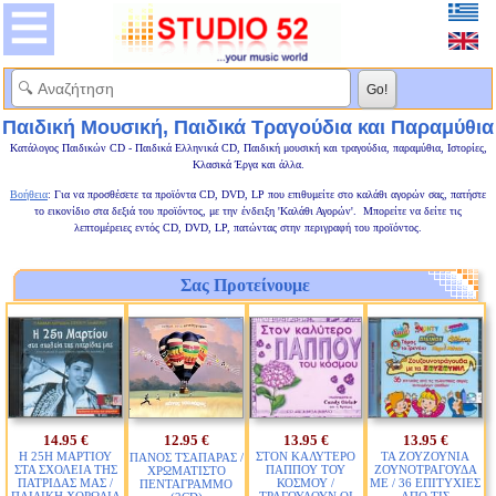
Παιδική Μουσική, Παιδικά Τραγούδια και Παραμύθια
Κατάλογος Παιδικών CD - Παιδικά Ελληνικά CD, Παιδική μουσική και τραγούδια, παραμύθια, Ιστορίες,
Κλασικά Έργα και άλλα.
Βοήθεια
: Για να προσθέσετε τα προϊόντα CD, DVD, LP που επιθυμείτε στο καλάθι αγορών σας, πατήστε
το εικονίδιο στα δεξιά του προϊόντος, με την ένδειξη 'Καλάθι Αγορών'. Μπορείτε να δείτε τις
λεπτομέρειες εντός CD, DVD, LP, πατώντας στην περιγραφή του προϊόντος.
Σας Προτείνουμε
14.95 €
12.95 €
13.95 €
13.95 €
Η 25Η ΜΑΡΤΙΟΥ
ΣΤΟΝ ΚΑΛΥΤΕΡΟ
ΤΑ ΖΟΥΖΟΥΝΙΑ
ΠΑΝΟΣ ΤΣΑΠΑΡΑΣ /
ΣΤΑ ΣΧΟΛΕΙΑ ΤΗΣ
ΠΑΠΠΟΥ ΤΟΥ
ΖΟΥΝΟΤΡΑΓΟΥΔΑ
ΧΡΩΜΑΤΙΣΤΟ
ΠΑΤΡΙΔΑΣ ΜΑΣ /
ΚΟΣΜΟΥ /
ΜΕ / 36 ΕΠΙΤΥΧΙΕΣ
ΠΕΝΤΑΓΡΑΜΜΟ