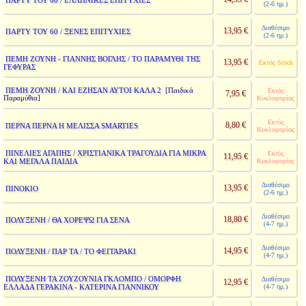
ΠΑΡΤΥ ΤΟΥ 60 / ΕΛΛΗΝΙΚΕΣ ΕΠΙΤΥΧΙΕΣ
(2-6 ημ.)
Διαθέσιμο
13,95 €
ΠΑΡΤΥ ΤΟΥ 60 / ΞΕΝΕΣ ΕΠΙΤΥΧΙΕΣ
(2-6 ημ.)
ΠΕΜΗ ΖΟΥΝΗ - ΓΙΑΝΝΗΣ ΒΟΓΛΗΣ / ΤΟ ΠΑΡΑΜΥΘΙ ΤΗΣ
13,95 €
Εκτός Stock
ΓΕΦΥΡΑΣ
ΠΕΜΗ ΖΟΥΝΗ / ΚΑΙ ΕΖΗΣΑΝ ΑΥΤΟΙ ΚΑΛΑ 2
[Παιδικά
Εκτός
7,95 €
Παραμύθια]
Κυκλοφορίας
Εκτός
8,80 €
ΠΕΡΝΑ ΠΕΡΝΑ Η ΜΕΛΙΣΣΑ SMARTIES
Κυκλοφορίας
ΠΙΝΕΛΙΕΣ ΑΓΑΠΗΣ / ΧΡΙΣΤΙΑΝΙΚΑ ΤΡΑΓΟΥΔΙΑ ΓΙΑ ΜΙΚΡΑ
Εκτός
11,95 €
ΚΑΙ ΜΕΓΑΛΑ ΠΑΙΔΙΑ
Κυκλοφορίας
Διαθέσιμο
13,95 €
ΠΙΝΟΚΙΟ
(2-6 ημ.)
Διαθέσιμο
18,80 €
ΠΟΛΥΞΕΝΗ / ΘΑ ΧΟΡΕΨΩ ΓΙΑ ΣΕΝΑ
(4-7 ημ.)
Διαθέσιμο
14,95 €
ΠΟΛΥΞΕΝΗ / ΠΑΡ ΤΑ / ΤΟ ΦΕΓΓΑΡΑΚΙ
(4-7 ημ.)
ΠΟΛΥΞΕΝΗ ΤΑ ΖΟΥΖΟΥΝΙΑ ΓΚΛΟΜΠΟ / ΟΜΟΡΦΗ
Διαθέσιμο
12,95 €
ΕΛΛΑΔΑ ΓΕΡΑΚΙΝΑ - ΚΑΤΕΡΙΝΑ ΓΙΑΝΝΙΚΟΥ
(4-7 ημ.)