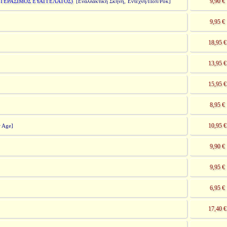
9,90 €
 ΓΕΡΑΣΙΜΟΣ ΕΥΑΓΓΕΛΑΤΟΣ)
[Εναλλακτική Σκηνή, Έντεχνη/Ποπ/Ροκ]
9,95 €
18,95 €
13,95 €
15,95 €
8,95 €
10,95 €
 Age]
9,90 €
9,95 €
6,95 €
17,40 €