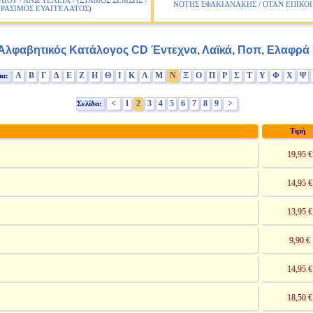
ΙΟΥ / ΑΝΩ ΤΕΛΕΙΑ - (ΣΤΑΜΟΣ ΣΕΜΣΗΣ -
ΝΟΤΗΣ ΣΦΑΚΙΑΝΑΚΗΣ / ΟΤΑΝ ΕΠΙΚ
ΕΡΑΣΙΜΟΣ ΕΥΑΓΓΕΛΑΤΟΣ)
Αλφαβητικός Κατάλογος CD Έντεχνα, Λαϊκά, Ποπ, Ελαφρά
Α
Β
Γ
Δ
Ε
Ζ
Η
Θ
Ι
Κ
Λ
Μ
Ν
Ξ
Ο
Π
Ρ
Σ
Τ
Υ
Φ
Χ
Ψ
μα:
<
1
2
3
4
5
6
7
8
9
>
Σελίδα:
Τιμή
19,95 €
14,95 €
13,95 €
9,90 €
14,95 €
18,50 €