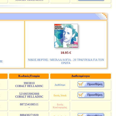
10.95 €
ΝΙΚΟΣ ΒΕΡΤΗΣ / ΜΕΓΑΛΑ ΛΟΓΙΑ - 20 ΤΡΑΓΟΥΔΙΑ ΓΙΑ ΤΟΝ
ΜΕ
ΕΡΩΤΑ
Κωδικός/Εταιρία
Διαθεσιμότητα
9903810
Διαθέσιμο
COBALT HELLADISC
5210033002666
Εκτός Stock
COBALT HELLADISC
887254108511
Εκτός
-
Κυκλοφορίας
888430271920