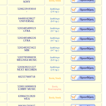
Εκτός Stock
SONY
5206229193010
Διαθέσιμο
-
(2-6 ημ.)
044001628627
Διαθέσιμο
UNIVERSAL
(6-9 ημ.)
5202483499523
Διαθέσιμο
LYRA
(4-7 ημ.)
5202483486226
Διαθέσιμο
LYRA
(4-7 ημ.)
5202482023422
Διαθέσιμο
MBI
(4-7 ημ.)
5203785990039
Διαθέσιμο
MELISSA MUSIC
(6-9 ημ.)
5203639221227
Διαθέσιμο
NEXT RECORDS
(2-6 ημ.)
602557669718
Εκτός Stock
-
5200116900019
Εκτός
LOBBY MUSIC
Κυκλοφορίας
639842312820
Εκτός Stock
WEA
006301705927