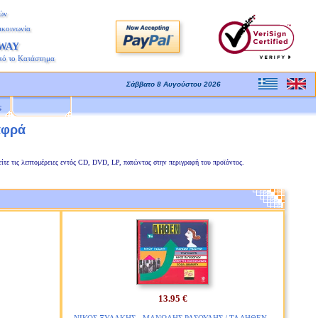
ών
ικοινωνία
AWAY
πό το Κατάστημα
Σάββατο 8 Αυγούστου 2026
ς
αφρά
είτε τις λεπτομέρειες εντός CD, DVD, LP, πατώντας στην περιγραφή του προϊόντος.
13.95 €