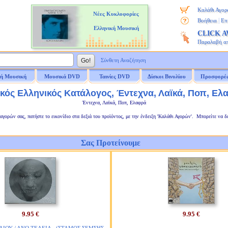
Καλάθι Αγορ
Νέες Κυκλοφορίες
|
Βοήθεια
Επ
Ελληνική Μουσική
CLICK 
Παραλαβή α
Σύνθετη Αναζήτηση
ή Μουσική
Μουσικά DVD
Ταινίες DVD
Δίσκοι Βινυλίου
Προσφορέ
ικός Ελληνικός Κατάλογος, Έντεχνα, Λαϊκά, Ποπ, Ελ
Έντεχνα, Λαϊκά, Ποπ, Ελαφρά
αγορών σας, πατήστε το εικονίδιο στα δεξιά του προϊόντος, με την ένδειξη 'Καλάθι Αγορών'. Μπορείτε να δ
Σας Προτείνουμε
9.95 €
9.95 €