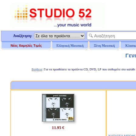
Αναζήτηση:
Νέες Χαμηλές Τιμές
Ελληνική Μουσική
Ξένη Μουσική
Κλασικ
Γεν
Βοήθεια
: Για να προσθέσετε τα προϊόντα CD, DVD, LP που επιθυμείτε στο καλάθι 
11.95 €