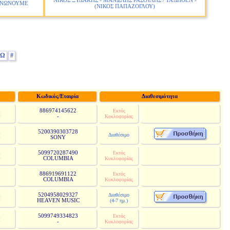
ΝΙΚΟΣ ΞΥΔΑΚΗΣ - ΜΑΝΩΛΗΣ ΡΑΣΟΥΛΗΣ / ΤΑ ΔΗΘΕΝ -
ΟΙΝΩΝΟΥΜΕ
(ΝΙΚΟΣ ΠΑΠΑΖΟΓΛΟΥ)
Ω
#
Κωδικός/Εταιρία
Διαθεσιμότητα
886974145622
Εκτός
-
Κυκλοφορίας
5200390303728
Διαθέσιμο
SONY
5099720287490
Εκτός
COLUMBIA
Κυκλοφορίας
886919691122
Εκτός
COLUMBIA
Κυκλοφορίας
5204958029327
Διαθέσιμο
HEAVEN MUSIC
(4-7 ημ.)
5099749334823
Εκτός
-
Κυκλοφορίας