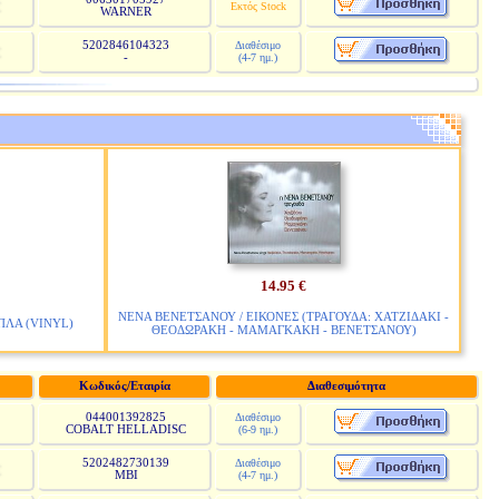
Εκτός Stock
WARNER
5202846104323
Διαθέσιμο
-
(4-7 ημ.)
14.95 €
ΝΕΝΑ ΒΕΝΕΤΣΑΝΟΥ / ΕΙΚΟΝΕΣ (ΤΡΑΓΟΥΔΑ: ΧΑΤΖΙΔΑΚΙ -
ΠΛΑ (VINYL)
ΘΕΟΔΩΡΑΚΗ - ΜΑΜΑΓΚΑΚΗ - ΒΕΝΕΤΣΑΝΟΥ)
Κωδικός/Εταιρία
Διαθεσιμότητα
044001392825
Διαθέσιμο
COBALT HELLADISC
(6-9 ημ.)
5202482730139
Διαθέσιμο
MBI
(4-7 ημ.)