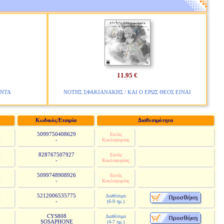
11.95 €
ENTA
ΝΟΤΗΣ ΣΦΑΚΙΑΝΑΚΗΣ / ΚΑΙ Ο ΕΡΩΣ ΘΕΟΣ ΕΙΝΑΙ
Κωδικός/Εταιρία
Διαθεσιμότητα
5099750408629
Εκτός
-
Κυκλοφορίας
828767507927
Εκτός
-
Κυκλοφορίας
5099748908926
Εκτός
-
Κυκλοφορίας
5212006535775
Διαθέσιμο
-
(6-9 ημ.)
CYS808
Διαθέσιμο
SOSAPHONE
(4-7 ημ.)